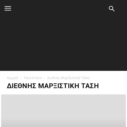
Αρχική
Ταυτότητα
Διεθνής Μαρξιστική Τάση
ΔΙΕΘΝΉΣ ΜΑΡΞΙΣΤΙΚΉ ΤΆΣΗ