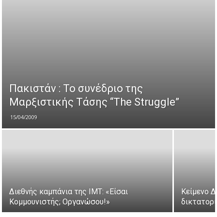
Πακιστάν : Το συνέδριο της
Μαρξιστικής Τάσης “The Struggle”
15/04/2009
Διεθνής καμπάνια της IMT: «Είσαι
Κείμενο Δ
Κομμουνιστής; Οργανώσου!»
δικτατορ