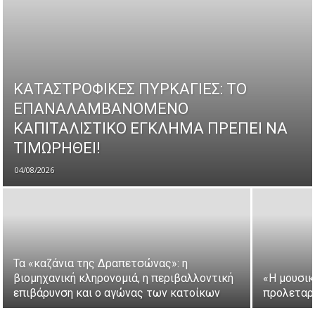
ΚΑΤΑΣΤΡΟΦΙΚΕΣ ΠΥΡΚΑΓΙΕΣ: ΤΟ
ΕΠΑΝΑΛΑΜΒΑΝΟΜΕΝΟ
ΚΑΠΙΤΑΛΙΣΤΙΚΟ ΕΓΚΛΗΜΑ ΠΡΕΠΕΙ ΝΑ
ΤΙΜΩΡΗΘΕΙ!
04/08/2026
Τα «καζάνια της Δραπετσώνας»: η
βιομηχανική κληρονομιά, η περιβαλλοντική
«Η μουσικ
επιβάρυνση και ο αγώνας των κατοίκων
προλεταρι