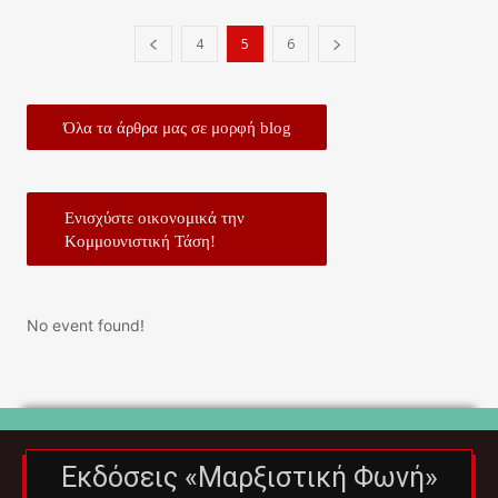
4
5
6
Όλα τα άρθρα μας σε μορφή blog
Ενισχύστε οικονομικά την
Κομμουνιστική Τάση!
No event found!
Εκδόσεις «Μαρξιστική Φωνή»