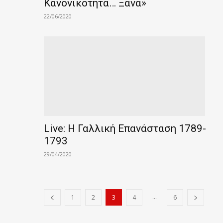
Κανονικότητα… Ξανά»
22/06/2020
Live: Η Γαλλική Επανάσταση 1789-
1793
29/04/2020
...
1
2
3
4
6