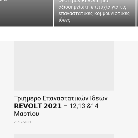
Φεστιβάλ REVOLT: μια
αξιοσημείωτη επιτυχία για τις
επαναστατικές κομμουνιστικές
ιδέες
Τριήμερο Επαναστατικών Ιδεών
𝗥𝗘𝗩𝗢𝗟𝗧 𝟮𝟬𝟮𝟭 – 12,13 &14
Μαρτίου
23/02/2021