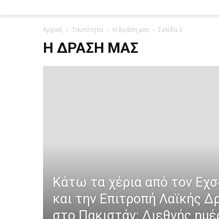
Αρχική
Ταυτότητα
Η δράση μας
Σελίδα 3
Η ΔΡΆΣΗ ΜΑΣ
Κάτω τα χέρια από τον Εχσ
και την Επιτροπή Λαϊκής Δ
στο Πακιστάν: Διεθνής ημέ