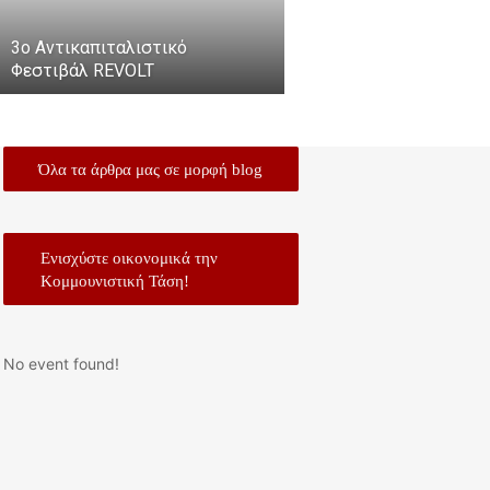
3ο Αντικαπιταλιστικό
Φεστιβάλ REVOLT
Όλα τα άρθρα μας σε μορφή blog
Ενισχύστε οικονομικά την
Κομμουνιστική Τάση!
No event found!