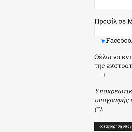
Προφίλ σε 
Faceboo
Θέλω να ενη
της εκστρατ
Υποχρεωτικ
υπογραφής ε
(*).