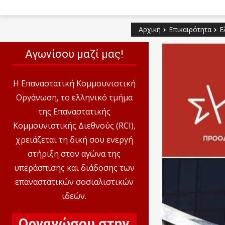
Αρχική
Επικαιρότητα
Ε
Αγωνίσου μαζί μας!
Η Επαναστατική Κομμουνιστική
Οργάνωση, το ελληνικό τμήμα
της Επαναστατικής
Κομμουνιστικής Διεθνούς (RCI),
χρειάζεται τη δική σου ενεργή
στήριξη στον αγώνα της
υπεράσπισης και διάδοσης των
επαναστατικών σοσιαλιστικών
ιδεών.
Οργανώσου στην