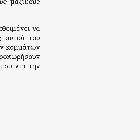
ους μαζικούς
θειμένοι να
ς αυτού του
ών κομμάτων
προχωρήσουν
μού για την