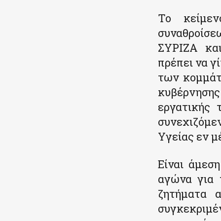
Το κείμεν
συναθροίσεω
ΣΥΡΙΖΑ και
πρέπει να γ
των κομμάτ
κυβέρνησης 
εργατικής
συνεχιζόμε
Υγείας εν μ
Είναι άμεσ
αγώνα για 
ζητήματα α
συγκεκριμέ