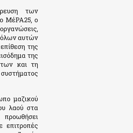
όρευση των
το ΜέΡΑ25, ο
οργανώσεις,
η όλων αυτών
επίθεση της
εισόδημα της
των και τη
 συστήματος
ωπο μαζικού
ου λαού στα
α προωθήσει
ε επιτροπές