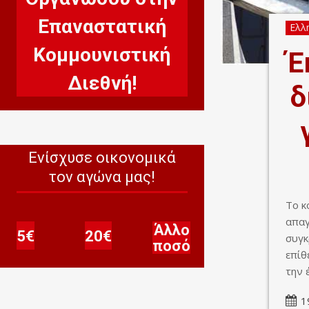
Επαναστατική
Ελλη
Οργανώσου στην Επαναστατική Κομμουνιστική Διεθνή!
Κομμουνιστική
Έ
Διεθνή!
δ
Ενίσχυσε οικονομικά
τον αγώνα μας!
Το κ
απαγ
Άλλο
Άλλο ποσό
5€
20€
συγκ
ποσό
επίθ
την 
1