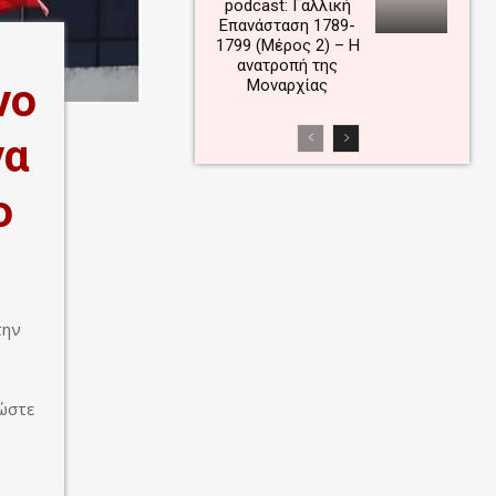
podcast: Γαλλική
Επανάσταση 1789-
1799 (Μέρος 2) – Η
ανατροπή της
νο
Μοναρχίας
να
ο
την
δώστε