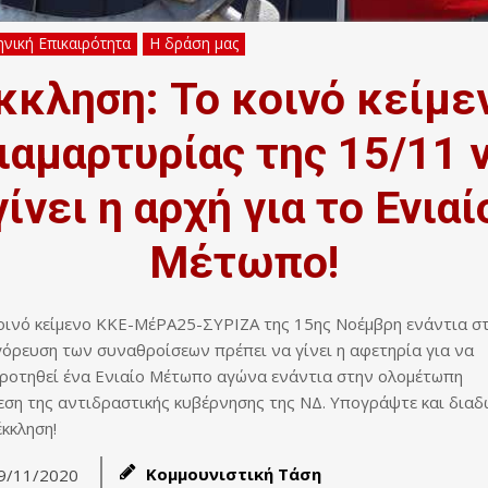
νική Επικαιρότητα
Η δράση μας
κκληση: Το κοινό κείμε
ιαμαρτυρίας της 15/11 
γίνει η αρχή για το Ενιαί
Μέτωπο!
οινό κείμενο ΚΚΕ-ΜέΡΑ25-ΣΥΡΙΖΑ της 15ης Νοέμβρη ενάντια σ
όρευση των συναθροίσεων πρέπει να γίνει η αφετηρία για να
ροτηθεί ένα Ενιαίο Μέτωπο αγώνα ενάντια στην ολομέτωπη
εση της αντιδραστικής κυβέρνησης της ΝΔ. Υπογράψτε και δια
έκκληση!
Κομμουνιστική Τάση
9/11/2020