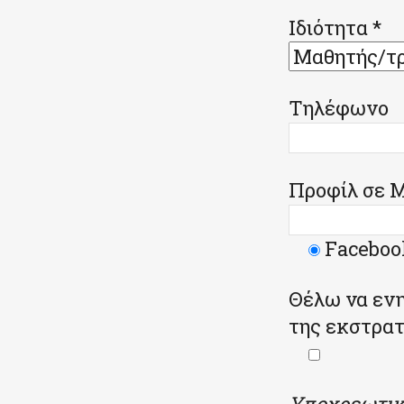
Ιδιότητα *
Τηλέφωνο
Προφίλ σε 
Faceboo
Θέλω να ενη
της εκστρατ
Υποχρεωτικ