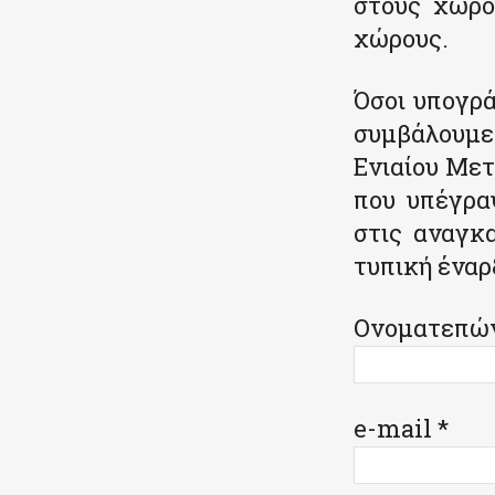
στους χώρου
χώρους.
Όσοι υπογρ
συμβάλουμε
Ενιαίου Με
που υπέγρα
στις αναγκ
τυπική έναρ
Ονοματεπών
e-mail *