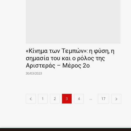
«Κίνημα των Τεμπών»: η φύση, η
σημασία του και ο ρόλος της
Αριστεράς – Μέρος 2ο
30/03/2023
...
1
2
3
4
17