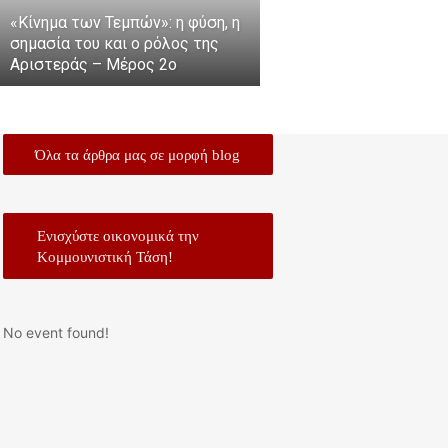
«Κίνημα των Τεμπών»: η φύση, η
σημασία του και ο ρόλος της
Αριστεράς – Μέρος 2ο
Όλα τα άρθρα μας σε μορφή blog
Ενισχύστε οικονομικά την
Κομμουνιστική Τάση!
No event found!