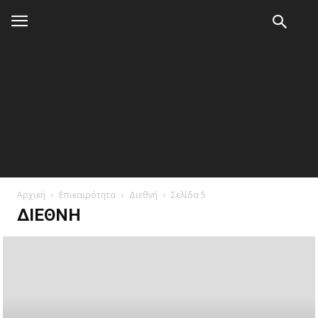
Αρχική
Επικαιρότητα
Διεθνή
Σελίδα 5
ΔΙΕΘΝΉ