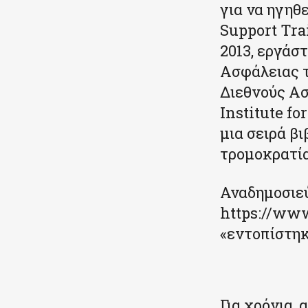
για να ηγηθ
Support Tra
2013, εργάσ
Ασφάλειας τ
Διεθνούς Ασ
Institute fo
μια σειρά βι
τρομοκρατία
Αναδημοσιεύ
https://www
«εντοπίστηκ
Για χρόνια,