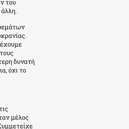
ν του
 άλλη.
 ψεμάτων
υκρανίας.
 έχουμε
 τους
τερη δυνατή
α, όχι το
τις
ήταν μέλος
Συμμετείχε