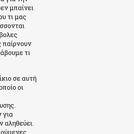
δεν μπαίνει
υ τι μας
άσσονται
ίβολες
ς παίρνουν
άβουμε τι
ίκιο σε αυτή
οποίο οι
υσης.
 για
ν αληθεύει.
λούμενες