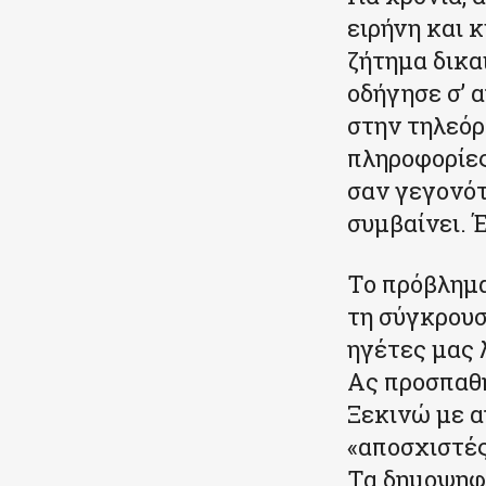
ειρήνη και 
ζήτημα δικα
οδήγησε σ’ 
στην τηλεόρ
πληροφορίες
σαν γεγονότ
συμβαίνει. 
Το πρόβλημα
τη σύγκρουσ
ηγέτες μας 
Ας προσπαθή
Ξεκινώ με α
«αποσχιστές
Τα δημοψηφ