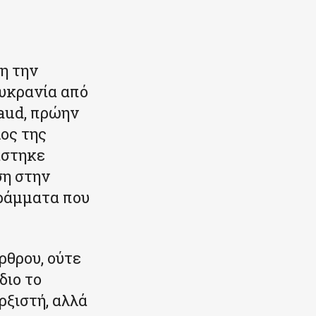
η την
υκρανία από
Baud, πρώην
ος της
άστηκε
ση στην
γράμματα που
ρθρου, ούτε
διο το
ρξιστή, αλλά