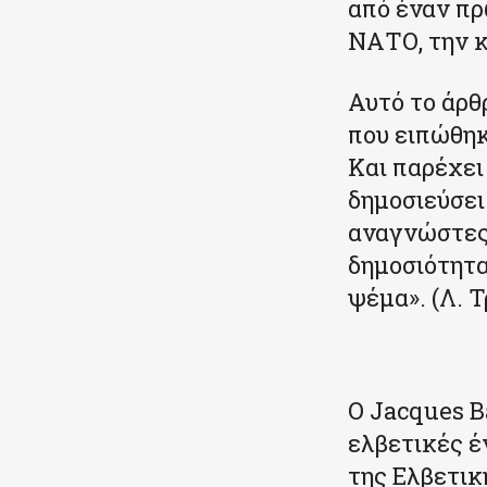
από έναν π
ΝΑΤΟ, την κ
Αυτό το άρθ
που ειπώθηκ
Και παρέχει
δημοσιεύσει
αναγνώστες 
δημοσιότητα.
ψέμα». (Λ. Τ
Ο Jacques B
ελβετικές έ
της Ελβετι