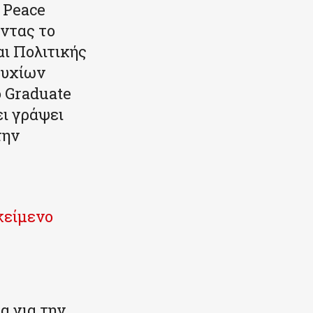
 Peace
ώντας το
ι Πολιτικής
τυχίων
 Graduate
ει γράψει
την
κείμενο
α για την