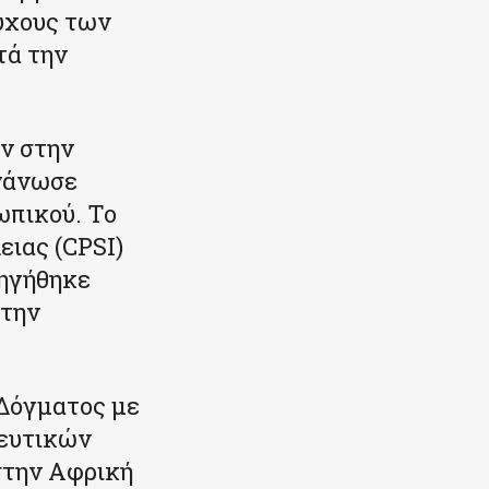
ύχους των
τά την
ν στην
ργάνωσε
ωπικού. Το
ιας (CPSI)
 ηγήθηκε
 την
 Δόγματος με
νευτικών
στην Αφρική