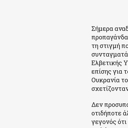
Κοινοποιήστε
Σήμερα αναδ
προπαγάνδα 
τη στιγμή π
συνταγματάρ
Ελβετικής 
επίσης για 
Ουκρανία το
σχετίζονταν
Δεν προσυπο
οτιδήποτε άλ
γεγονός ότι 