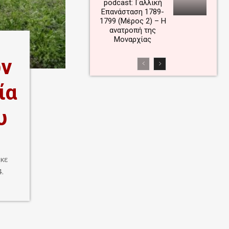
podcast: Γαλλική
Επανάσταση 1789-
1799 (Μέρος 2) – Η
ανατροπή της
Μοναρχίας
ν
ία
υ
κε
.