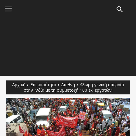
Αρχική
Επικαιρότητα
Διεθνή
48ωρη γενική απεργία
στην Ινδία με τη συμμετοχή 100 εκ. εργατών!