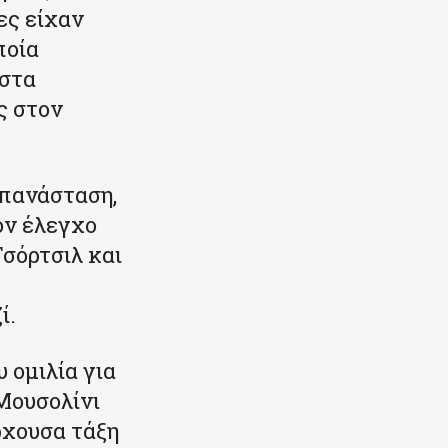
ες είχαν
ποία
ίστα
ς στον
επανάσταση,
ον έλεγχο
Τσόρτσιλ και
ί.
 ομιλία για
 Μουσολίνι
ρχουσα τάξη