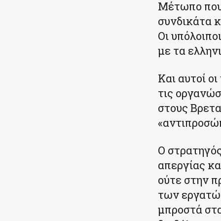
Μέτωπο που 
συνδικάτα κ
Οι υπόλοιπο
με τα ελλην
Και αυτοί ο
τις οργανώσ
στους Βρετα
«αντιπροσώπ
Ο στρατηγός
απεργίας κα
ούτε στην π
των εργατών
μπροστά στα