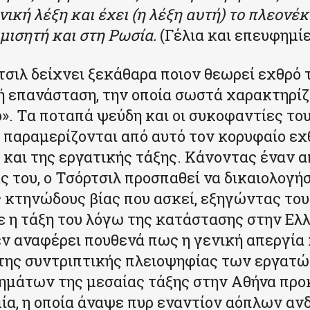
νική λέξη και έχει (η λέξη αυτή) το πλεονέ
ο μισητή και στη Ρωσία.
(Γέλια και επευφημίε
τσιλ δείχνει ξεκάθαρα ποιον θεωρεί εχθρό τ
ή επανάσταση, την οποία σωστά χαρακτηρίζ
». Τα ποταπά ψεύδη και οι συκοφαντίες το
 παραμερίζονται από αυτό τον κορυφαίο εχ
 και της εργατικής τάξης. Κάνοντας έναν 
ς του, ο Τσόρτσιλ προσπαθεί να δικαιολογήσ
ς κτηνώδους βίας που ασκεί, εξηγώντας το
ε η τάξη του λόγω της κατάστασης στην Ελ
 αναφέρει πουθενά πως η γενική απεργία 
ης συντριπτικής πλειοψηφίας των εργατώ
ημάτων της μεσαίας τάξης στην Αθήνα προ
ία, η οποία άναψε πυρ εναντίον αόπλων αν