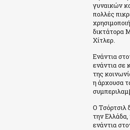
γυναικών κα
πολλές πικρ
χρησιμοποιή
δικτάτορα Μ
Χίτλερ.
Ενάντια στο
ενάντια σε 
της κοινωνί
η άρχουσα τ
συμπεριλαμβ
Ο Τσόρτσιλ 
την Ελλάδα,
ενάντια στο