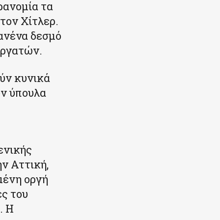
ρανομία τα
τον Χίτλερ.
κανένα δεσμό
Εργατών.
ούν κυνικά
υν ύπουλα
ενικής
ν Αττική,
μένη οργή
ες του
. Η