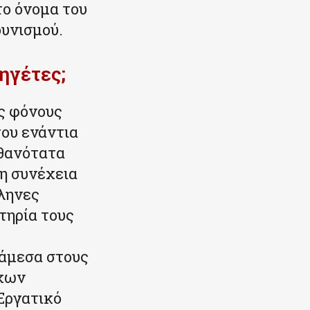
το όνομα του
ουνισμού.
ηγέτες;
ς φόνους
του ενάντια
ιθανότατα
η συνέχεια
λληνες
τηρία τους
νάμεσα στους
έχων
 Εργατικό