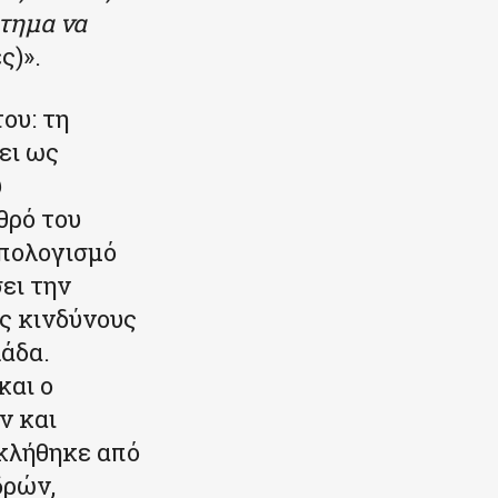
κτημα να
ς)».
ου: τη
ει ως
υ
θρό του
απολογισμό
ει την
υς κινδύνους
λάδα.
και ο
ν και
κλήθηκε από
δρών,