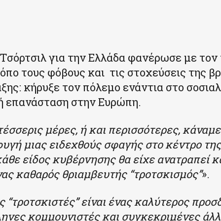
 Τσόρτσιλ για την Ελλάδα φανέρωσε με τον 
όπο τους φόβους και τις στοχεύσεις της β
ξης: κήρυξε τον πόλεμο ενάντια στο σοσιαλ
ή επανάσταση στην Ευρώπη.
 τέσσερις μέρες, ή και περισσότερες, κάναμ
φυγή μιας ειδεχθούς σφαγής στο κέντρο της
κάθε είδος κυβέρνησης θα είχε ανατραπεί κα
νας καθαρός θριαμβευτής “τροτσκισμός”
».
 “τροτσκιστές” είναι ένας καλύτερος προσ
ληνες κομμουνιστές και συγκεκριμένες άλλ