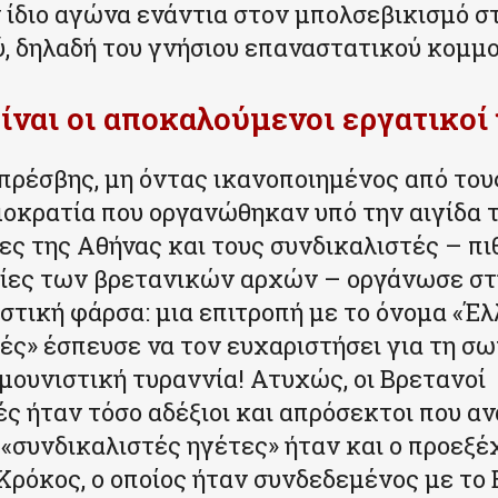
ν ίδιο αγώνα ενάντια στον μπολσεβικισμό σ
, δηλαδή του γνήσιου επαναστατικού κομμ
είναι οι αποκαλούμενοι εργατικοί 
πρέσβης, μη όντας ικανοποιημένος από του
μοκρατία που οργανώθηκαν υπό την αιγίδα 
ες της Αθήνας και τους συνδικαλιστές – π
γίες των βρετανικών αρχών – οργάνωσε στ
στική φάρσα: μια επιτροπή με το όνομα «Έ
ές» έσπευσε να τον ευχαριστήσει για τη σω
μουνιστική τυραννία! Ατυχώς, οι Βρετανοί
ές ήταν τόσο αδέξιοι και απρόσεκτοι που α
«συνδικαλιστές ηγέτες» ήταν και ο προεξ
Κρόκος, ο οποίος ήταν συνδεδεμένος με το