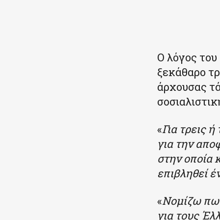
Κοινοποιήστε
Ο λόγος του
ξεκάθαρο τρ
άρχουσας τά
σοσιαλιστικ
«
Για τρεις ή
για την απο
στην οποία 
επιβληθεί έ
«
Νομίζω πως
για τους Έλ