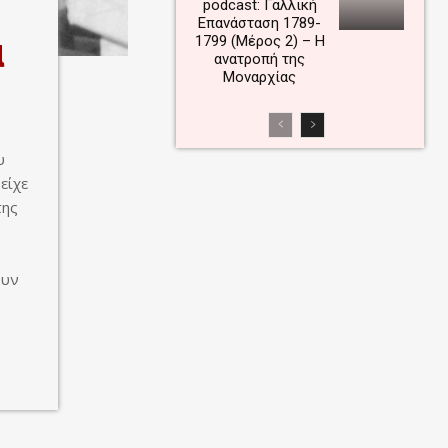
podcast: Γαλλική
Επανάσταση 1789-
α
1799 (Μέρος 2) – Η
ανατροπή της
Μοναρχίας
υ
είχε
της
ουν