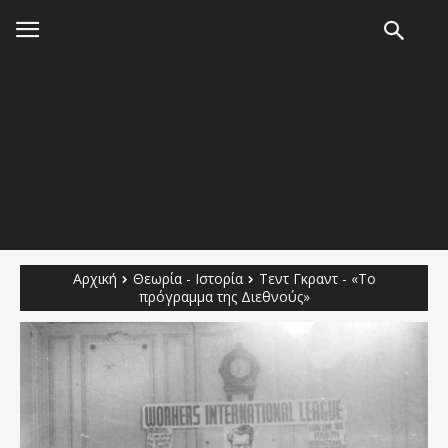
Αρχική
Θεωρία - Ιστορία
Τεντ Γκραντ - «Το
πρόγραμμα της Διεθνούς»