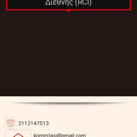
Διεθνής (RCI)
2112147513
kommtasi@gmail.com