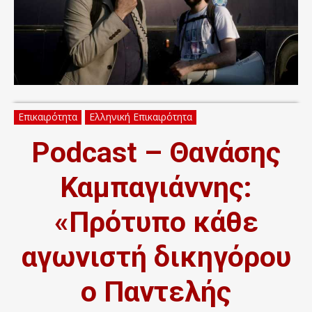
Επικαιρότητα
Ελληνική Επικαιρότητα
Podcast – Θανάσης
Καμπαγιάννης:
«Πρότυπο κάθε
αγωνιστή δικηγόρου
ο Παντελής