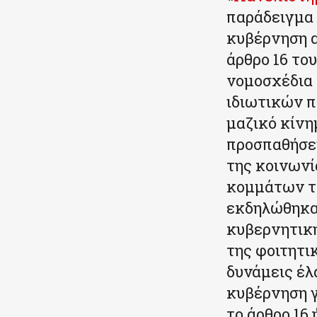
παράδειγμα 
κυβέρνηση α
άρθρο 16 το
νομοσχέδια 
ιδιωτικών π
μαζικό κίνη
προσπαθήσει
της κοινωνί
κομμάτων το
εκδηλώθηκ
κυβερνητικ
της φοιτητι
δυνάμεις έλ
κυβέρνηση γ
το άρθρο 16