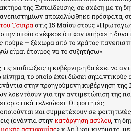
ακτήρα της Εκπαίδευσης, σε σχέση με τη δη
πανεπιστημίων αποκαλύφθηκε πρόσφατα, σ
του Τσίπρα
στις 15 Μαΐου στους «Πρωταγω
στην οποία ανέφερε ότι «αν υπήρχε η δυνα
ας πούμε – ξέχωρα από το κράτος πανεπιστ
γώ είμαι έτοιμος να το συζητήσω».
ς τις επιδιώξεις η κυβέρνηση θα έχει να αν
ό κίνημα, το οποίο έχει δώσει σημαντικούς
 ενάντια στην προηγούμενη κυβέρνηση της 
ων λοκντάουν για την αντιμετώπιση της π
ει οριστικά τελειώσει. Οι φοιτητές
οποιούνται και συμμετέχουν σε φοιτητικές
εις (ενάντια στην
κατάργηση ασύλου
, τη δ
μιακής αστυνομίας
» κ.λπ.) και κινήματα, μ