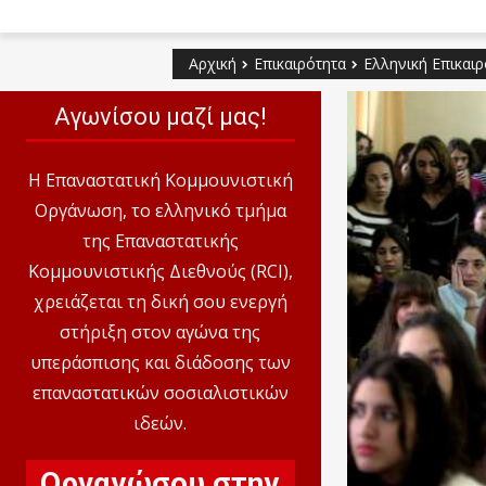
Αρχική
Επικαιρότητα
Ελληνική Επικαιρ
Αγωνίσου μαζί μας!
Η Επαναστατική Κομμουνιστική
Οργάνωση, το ελληνικό τμήμα
της Επαναστατικής
Κομμουνιστικής Διεθνούς (RCI),
χρειάζεται τη δική σου ενεργή
στήριξη στον αγώνα της
υπεράσπισης και διάδοσης των
επαναστατικών σοσιαλιστικών
ιδεών.
Οργανώσου στην