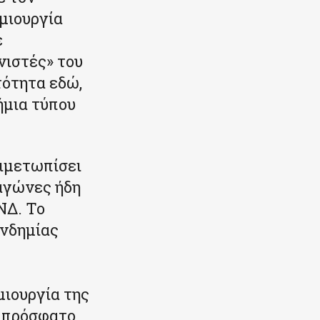
μιουργία
ε
νιστές» του
τότητα εδώ,
ήμια τύπου
τιμετωπίσει
 αγώνες ήδη
ΝΔ. Το
ανδημίας
ημιουργία της
ε πρόσφατο