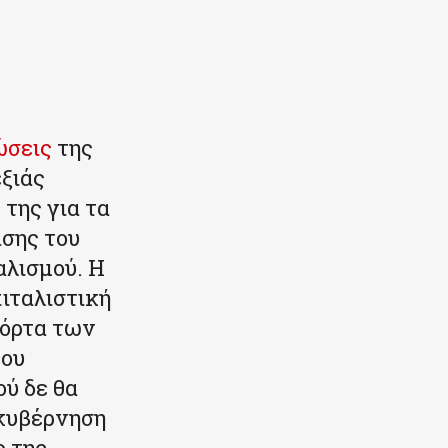
ώσεις
της
ξιάς
 της για τα
ισης του
αλισμού. Η
ιταλιστική
πόρτα των
του
ύ δε θα
 κυβέρνηση
ο της