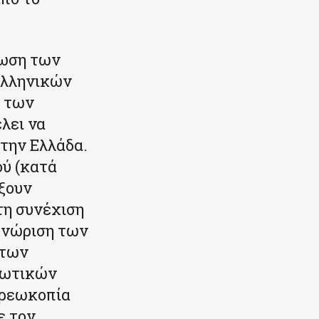
ίωση των
ελληνικών
ς των
λει να
την Ελλάδα.
ού (κατά
ίξουν
τη συνέχιση
αγνώριση των
 των
ιωτικών
χρεωκοπία
ε τον