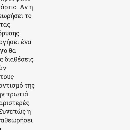
ρτιο. Αν η
εωρήσει το
ντας
δρυσης
ργήσει ένα
όγο θα
ς διαθέσεις
ών
 τους
οντισμό της
ην πρωτιά
 αριστερές
 Συνεπώς η
αναθεωρήσει
η