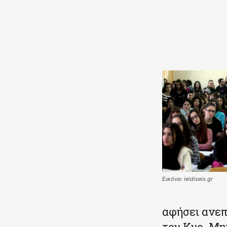
Κοινοποιήστε
Εικόνα: ieidiseis.gr
αφήσει ανεπ
του Κυρ. Μη