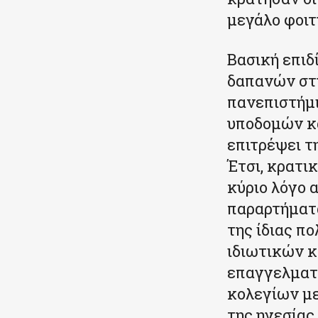
μεγάλο φοιτ
Βασική επιδ
δαπανών στ
πανεπιστήμι
υποδομών κα
επιτρέψει τ
Έτσι, κρατι
κύριο λόγο 
παραρτήματα
της ίδιας π
ιδιωτικών κ
επαγγελματ
κολεγίων μ
της ηγεσίας