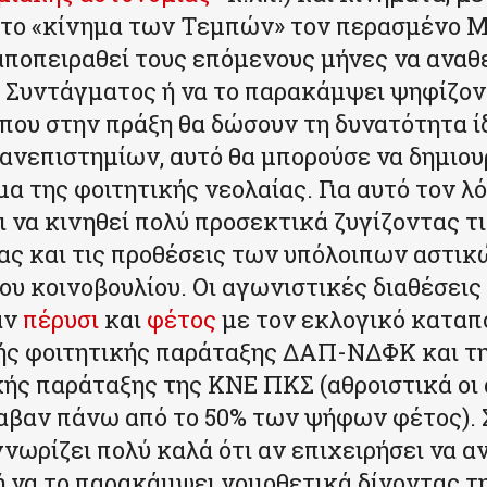
το «κίνημα των Τεμπών» τον περασμένο Μά
ποπειραθεί τους επόμενους μήνες να αναθ
υ Συντάγματος ή να το παρακάμψει ψηφίζο
που στην πράξη θα δώσουν τη δυνατότητα ί
ανεπιστημίων, αυτό θα μπορούσε να δημιου
μα της φοιτητικής νεολαίας. Για αυτό τον λ
 να κινηθεί πολύ προσεκτικά ζυγίζοντας τι
ας και τις προθέσεις των υπόλοιπων αστικ
υ κοινοβουλίου. Οι αγωνιστικές διαθέσεις
αν
πέρυσι
και
φέτος
με τον εκλογικό καταπ
ής φοιτητικής παράταξης ΔΑΠ-ΝΔΦΚ και τ
κής παράταξης της ΚΝΕ ΠΚΣ (αθροιστικά οι
αβαν πάνω από το 50% των ψήφων φέτος).
νωρίζει πολύ καλά ότι αν επιχειρήσει να 
 ή να το παρακάμψει νομοθετικά δίνοντας τ