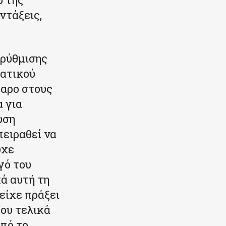
ντάξεις,
ρρύθμισης
ρατικού
θαρο στους
 για
υση
ειραθεί να
υχε
γό του
ά αυτή τη
είχε πράξει
που τελικά
από το