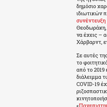
δημόσιο χαρ
ιδιωτικών 
συνέντευξη 
Θεοδωράκη, 
να έχεις – 
Χάρβαρντ, ε
Σε αυτές τη
το φοιτητικ
από το 2019
διάλειμμα τ
COVID-19 έχ
ριζοσπαστικ
κινητοποιήσ
«
Πανεπιστη