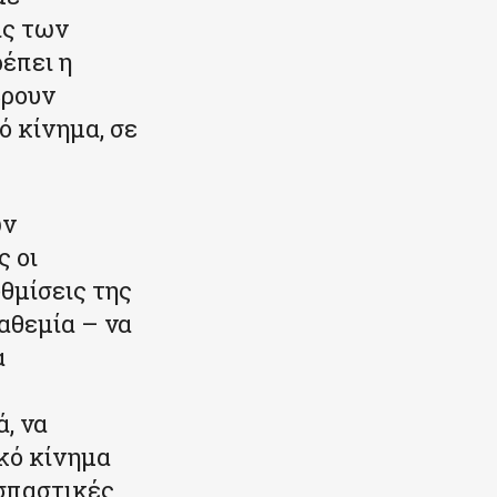
ις των
ρέπει η
βρουν
ό κίνημα, σε
ών
 οι
θμίσεις της
αθεμία – να
α
, να
κό κίνημα
οσπαστικές