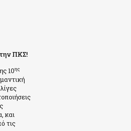
την ΠΚΣ!
ης
ης 10
ημαντική
 λίγες
τοποιήσεις
ες
, και
ό τις