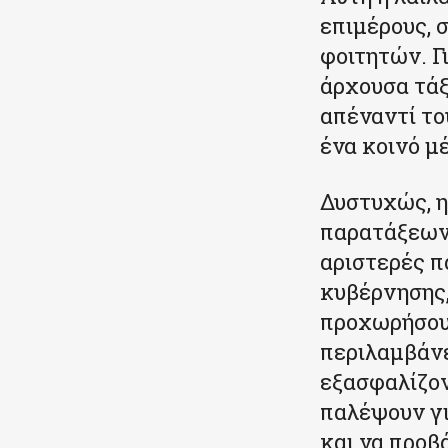
επιμέρους, 
φοιτητών. Γι
άρχουσα τάξ
απέναντί του
ένα κοινό μ
Δυστυχώς, η
παρατάξεων 
αριστερές π
κυβέρνησης,
προχωρήσουν
περιλαμβάνε
εξασφαλίζον
παλέψουν γι
και να προβ