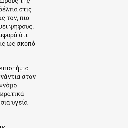
χώρους της
έλτια στις
ς τον, πιο
ψει ψήφους.
ιαφορά ότι
τας ως σκοπό
επιστήμιο
ενάντια στον
 «νόμο
οκρατικά
όσια υγεία
με