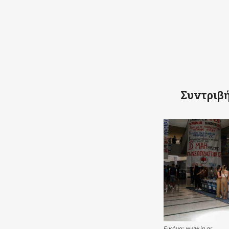
Κοινοποιήστε
Συντριβ
Εικόνα: www.in.gr