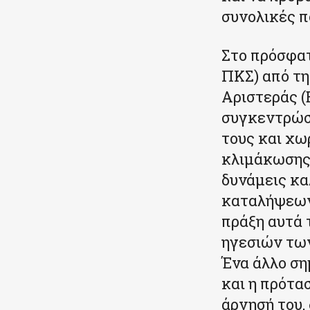
συνολικές π
Στο πρόσφατ
ΠΚΣ) από τη
Αριστεράς (
συγκεντρώσε
τους και χω
κλιμάκωσης.
δυνάμεις κα
καταλήψεων 
πράξη αυτά 
ηγεσιών τω
Ένα άλλο ση
και η πρότα
άρνησή του,