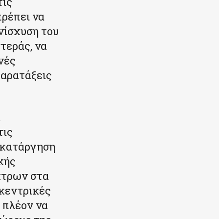
τις
πρέπει να
νίσχυση του
τεράς, να
νές
παρατάξεις
α
τις
 κατάργηση
κής
κτρων στα
 κεντρικές
 πλέον να