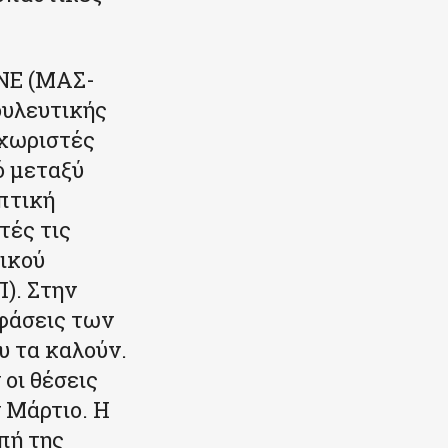
ΚΝΕ (ΜΑΣ-
ουλευτικής
εχωριστές
ό μεταξύ
πτική
τές τις
ικού
). Στην
οφάσεις των
 τα καλούν.
οι θέσεις
 Μάρτιο. Η
πή της