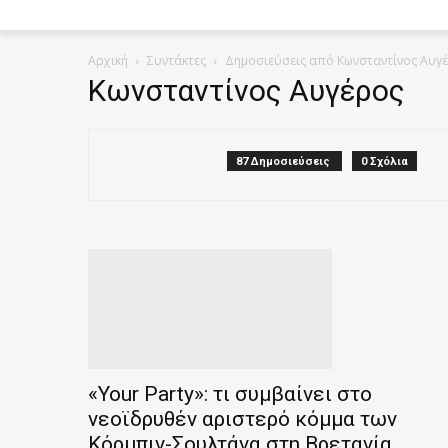
Αρχική
Συντάκτες
Δημοσιεύσεις από Κωνσταντίνος Αυγ
Κωνσταντίνος Αυγέρος
87 Δημοσιεύσεις
0 Σχόλια
«Your Party»: τι συμβαίνει στο
νεοϊδρυθέν αριστερό κόμμα των
Κόρμπιν-Σουλτάνα στη Βρετανία