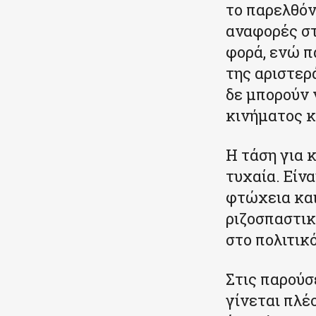
το παρελθόν.
αναφορές στ
φορά, ενώ π
της αριστερά
δε μπορούν 
κινήματος κ
Η τάση για 
τυχαία. Είν
φτώχεια και
ριζοσπαστικ
στο πολιτικ
Στις παρούσ
γίνεται πλέ