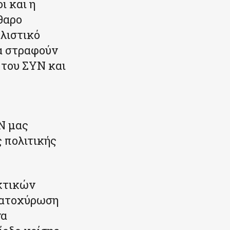
ι και η
θαρο
αλιστικό
α στραφούν
του ΣΥΝ και
Ν μας
 πολιτικής
ακτικών
κατοχύρωση
να