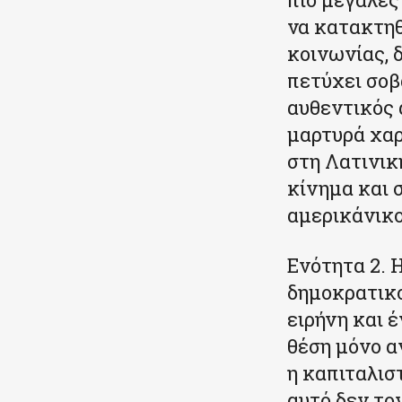
να κατακτηθ
κοινωνίας, 
πετύχει σοβ
αυθεντικός 
μαρτυρά χαρ
στη Λατινικ
κίνημα και 
αμερικάνικο
Ενότητα 2. 
δημοκρατικο
ειρήνη και έ
θέση μόνο α
η καπιταλισ
αυτό δεν το