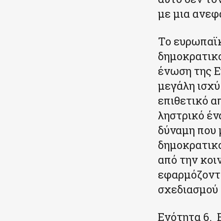
με μια ανεφ
Το ευρωπαϊκ
δημοκρατικο
ένωση της Ε
μεγάλη ισχύ
επιθετικό α
ληστρικό έ
δύναμη που 
δημοκρατικο
από την κοι
εφαρμόζοντ
σχεδιασμού 
Ενότητα 6. 