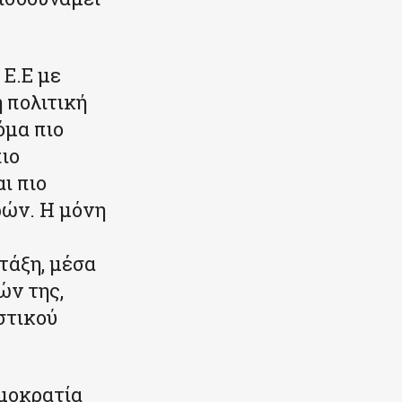
 Ε.Ε με
 πολιτική
όμα πιο
ιο
ι πιο
ρών. Η μόνη
τάξη, μέσα
ών της,
στικού
ημοκρατία