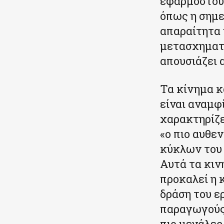
εφαρμοστούν
όπως η σημε
απαραίτητα 
μετασχηματι
απουσιάζει 
Τα κίνημα κ
είναι αναμφ
χαρακτηρίζε
«ο πιο αυθε
κύκλων του 
Αυτά τα κιν
προκαλεί η 
δράση του ε
παραγωγούς 
πιο μεγάλες