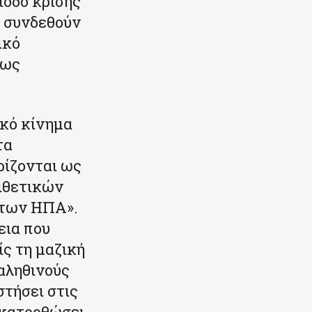
ίοδο κρίσης
α συνδεθούν
ικό
μως
ικό κίνημα
τα
ρίζονται ως
πιθετικών
α των ΗΠΑ».
εια που
ς τη μαζική
αληθινούς
τήσει στις
 κατορθώσει