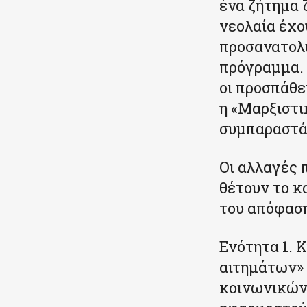
ένα ζήτημα 
νεολαία έχο
προσανατολι
πρόγραμμα. 
οι προσπάθ
η «Μαρξιστι
συμπαραστάτ
Οι αλλαγές 
θέτουν το κ
του απόφαση
Ενότητα 1. 
αιτημάτων»
κοινωνικών 