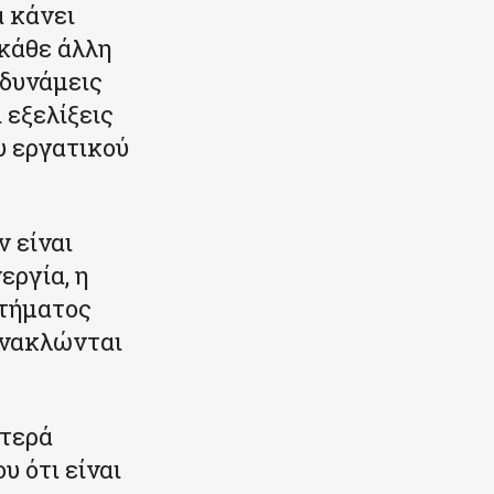
α κάνει
 κάθε άλλη
 δυνάμεις
 εξελίξεις
υ εργατικού
ν είναι
εργία, η
στήματος
ανακλώνται
στερά
υ ότι είναι