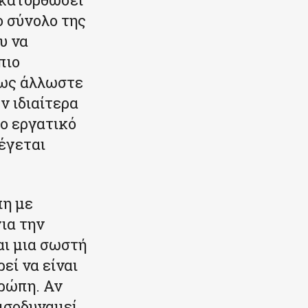
 σύνολο της
υ να
πιο
πως άλλωστε
 ιδιαίτερα
ιο εργατικό
έγεται
πη με
ια την
αι μια σωστή
εί να είναι
υρώπη. Αν
 ισοδυναμεί