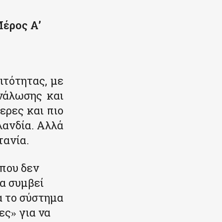
έρος Α’
ιτότητας, με
νάλωσης και
ερες και πιο
λανδία. Αλλά
τανία.
 που δεν
α συμβεί
α το σύστημα
ες
για να
»