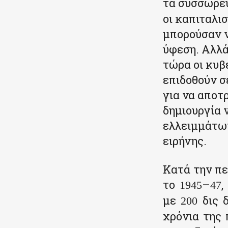
τα συσσωρευ
οι καπιταλι
μπορούσαν ν
ύφεση. Αλλά
τώρα οι κυβ
επιδοθούν σ
για να αποτ
δημιουργία 
ελλειμμάτων
ειρήνης.
Κατά την πε
το
–
,
1945
47
με
δις δ
200
χρόνια της