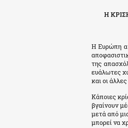
Η ΚΡΙΣ
Η Ευρώπη αν
αποφασιστι
της απασχόλ
ευάλωτες χώ
και οι άλλε
Κάποιες κρί
βγαίνουν μέ
μετά από μι
μπορεί να χ