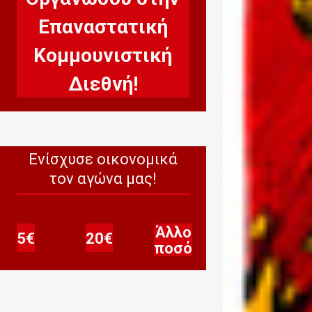
Επαναστατική
Οργανώσου στην Επαναστατική Κομμουνιστική Διεθνή!
Κομμουνιστική
Διεθνή!
Ενίσχυσε οικονομικά
τον αγώνα μας!
Άλλο
Άλλο ποσό
5€
20€
ποσό