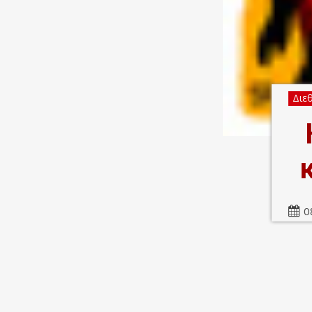
Διε
0
Κοινοποιήστε