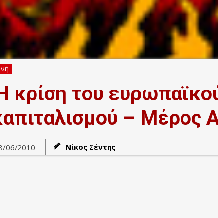
θνή
Η κρίση του ευρωπαϊκο
καπιταλισμού – Μέρος Α
Νίκος Σέντης
8/06/2010