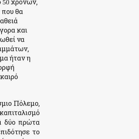
ο
χρόνων,
50
 που θα
βαθειά
γορα και
ωθεί να
ειμμάτων,
μα ήταν η
ορφή
 καιρό
σμιο Πόλεμο,
καπιταλισμό
α δύο πρώτα
πιδότησε το