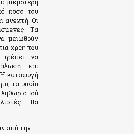
λύ μικρότερη
κό ποσό του
ι ανεκτή. Οι
ισμένες. Τα
να μειωθούν
τια χρέη που
 πρέπει να
νάλωση και
 Η καταφυγή
ρο, το οποίο
ληθωρισμού
αλιστές θα
αν από την