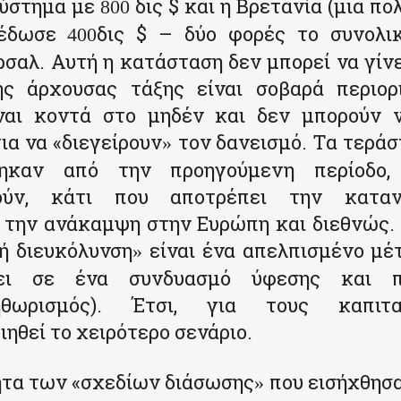
σύστημα με
δις $ και η Βρετανία (μια πο
800
 έδωσε
δις $ – δύο φορές το συνολι
400
σαλ. Αυτή η κατάσταση δεν μπορεί να γίνε
ης άρχουσας τάξης είναι σοβαρά περιορ
ίναι κοντά στο μηδέν και δεν μπορούν 
ια να «διεγείρουν
τον δανεισμό. Τα τεράσ
»
θηκαν από την προηγούμενη περίοδο,
ούν, κάτι που αποτρέπει την κατα
ι την ανάκαμψη στην Ευρώπη και διεθνώς.
ή διευκόλυνση
είναι ένα απελπισμένο μέτ
»
ει σε ένα συνδυασμό ύφεσης και π
ληθωρισμός). Έτσι, για τους καπιτ
ηθεί το χειρότερο σενάριο.
ητα των «σχεδίων διάσωσης
που εισήχθησ
»