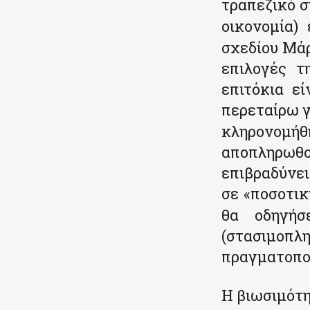
τραπεζικό 
οικονομία)
σχεδίου Μάρ
επιλογές τ
επιτόκια ε
περεταίρω γ
κληρονομή
αποπληρωθ
επιβραδύνε
σε «ποσοτικ
θα οδηγήσ
(στασιμοπ
πραγματοποι
Η βιωσιμότ