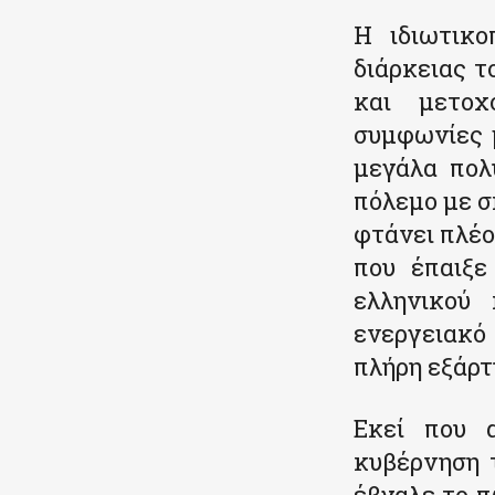
Η ιδιωτικο
διάρκειας τ
και μετοχ
συμφωνίες 
μεγάλα πολ
πόλεμο με σ
φτάνει πλέο
που έπαιξε
ελληνικού 
ενεργειακό 
πλήρη εξάρ
Εκεί που α
κυβέρνηση 
έβγαλε το π