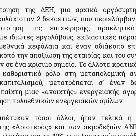
ποίηση της ΔΕΗ, μια αρχικά αργόσυρτη
ουλάχιστον 2 δεκαετιών, που περιελάμβα
οποίηση της επιχείρησης, προκλητικά
με ιδιώτες εργολάβους, εκβιαστικές παρα
υεθνικά κεφάλαια και έναν αδιάκοπο επ
κοπό την απαξίωση της εταιρίας και του συ
ν σε ένα κρίσιμο σημείο. Το άλλοτε κρατικ
 καθοριστικό ρόλο στη μεταπολεμική α
καπιταλισμού, μετατρέπεται σ’ έναν δ
παίχτη μιας «ανοιχτής» ενεργειακής αγο
τηση πολυεθνικών ενεργειακών ομίλων.
πέτυχαν τόσοι άλλοι, ήταν τελικά η
της «Αριστεράς» και των ακροδεξιών ΑΝ
ωλητήριο για το 40% των λιγνιτικών μον