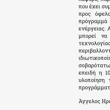
που έχει σ
προς όφελο
πρόγραμμά 
ενέργειας. 
μπορεί να 
τεχνολογί
περιβαλλο
ιδιωτικοποί
σοβαρότατω
επειδή η 1
υλοποίηση 
προγράμματο
Άγγελος Ηρ