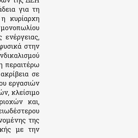
άδεια για τη
 η κυρίαρχη
ύ μονοπωλίου
ς ενέργειας,
φυσικά στην
υνδικαλισμού
 η περαιτέρω
ακρίβεια σε
ου εργασιών
ν, κλείσιμο
ριοχών και,
ειωδέστερου
νομένης της
ικής με την