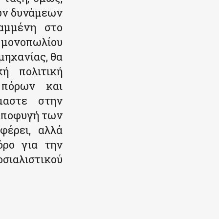
ών δυνάμεων
ραμμένη στο
 μονοπωλίου
μηχανίας, θα
κή πολιτική
 πόρων και
μαστε στην
 αποφυγή των
φέρει, αλλά
όρο για την
σιαλιστικού