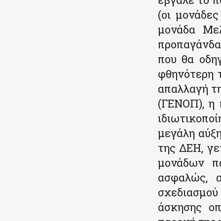
(οι μονάδες
μονάδα Μελ
προπαγάνδα 
που θα οδηγ
φθηνότερη 
απαλλαγή τη
(ΓΕΝΟΠ), η 
ιδιωτικοπο
μεγάλη αύξ
της ΔΕΗ, γ
μονάδων πα
ασφαλώς, α
σχεδιασμού
άσκησης οπ