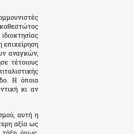
ομμουνιστές
καθεστώτος
 ιδιοκτησίας
η επιχείρηση
ών αναγκών,
σε τέτοιους
πιταλιστικής
δο. Η όποια
ντική κι αν
σμού, αυτή η
τερη αξία ως
 τάξη, όμως,