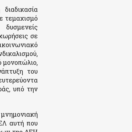
 διαδικασία
νε τεμαχισμό
 δυσμενείς
χωρήσεις σε
ικοινωνιακό
νδικαλισμού,
ό μονοπώλιο,
νάπτυξη του
ευτερεύοντα
ράς, υπό την
 μνημονιακή
ΕΛ αυτή που
άδων της ΔΕΗ