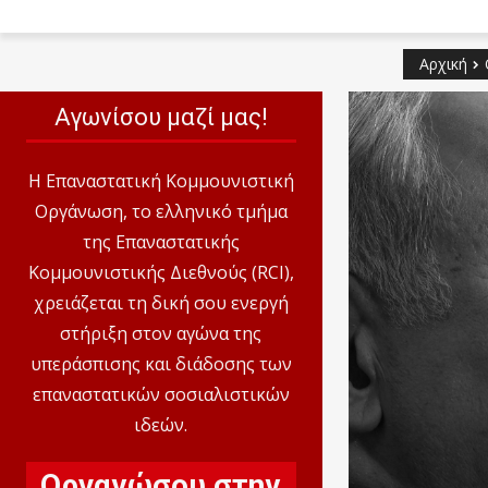
Αρχική
Αγωνίσου μαζί μας!
Η Επαναστατική Κομμουνιστική
Οργάνωση, το ελληνικό τμήμα
της Επαναστατικής
Κομμουνιστικής Διεθνούς (RCI),
χρειάζεται τη δική σου ενεργή
στήριξη στον αγώνα της
υπεράσπισης και διάδοσης των
επαναστατικών σοσιαλιστικών
ιδεών.
Οργανώσου στην