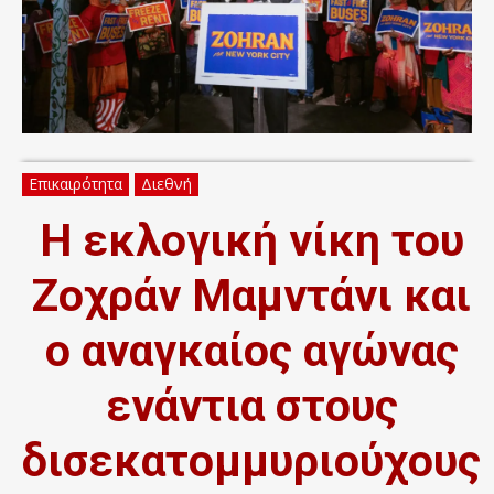
Επικαιρότητα
Διεθνή
Η εκλογική νίκη του
Ζοχράν Μαμντάνι και
ο αναγκαίος αγώνας
ενάντια στους
δισεκατομμυριούχους