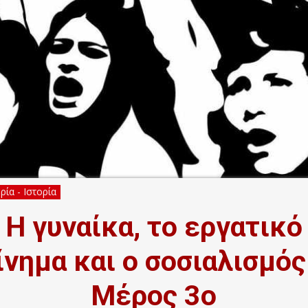
ία - Ιστορία
Η γυναίκα, το εργατικό
ίνημα και ο σοσιαλισμός
Μέρος 3ο