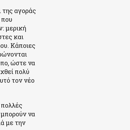
ι της αγοράς
 που
: μερική
στες και
ου. Κάποιες
ηρώνονται
πο, ώστε να
ιχθεί πολύ
υτό τον νέο
 πολλές
υ μπορούν να
ιά με την