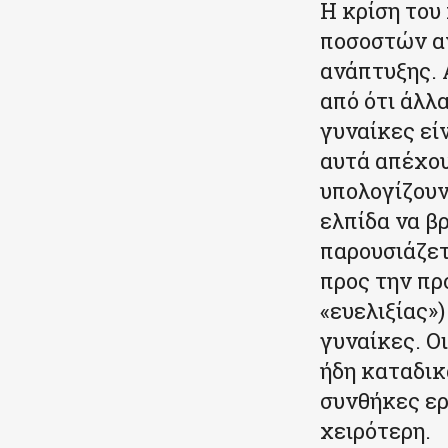
Η κρίση του
ποσοστών αν
ανάπτυξης. 
από ότι άλλ
γυναίκες εί
αυτά απέχου
υπολογίζουν
ελπίδα να β
παρουσιάζετ
προς την πρ
«ευελιξίας»
γυναίκες. Ο
ήδη καταδικ
συνθήκες ερ
χειρότερη.