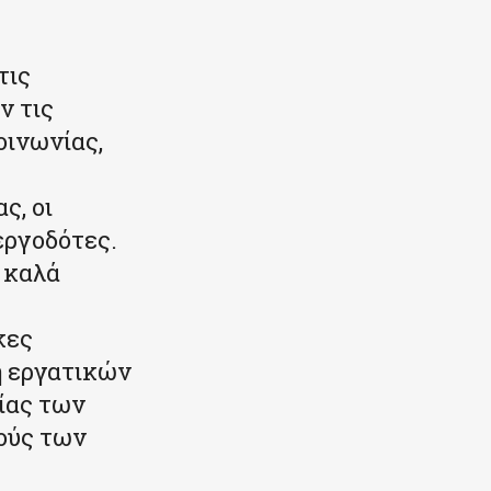
τις
ν τις
οινωνίας,
ς, οι
εργοδότες.
ο καλά
κες
λη εργατικών
γίας των
ούς των