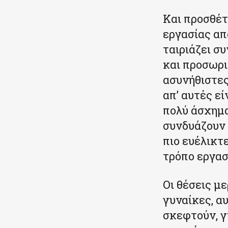
Και προσθέτ
εργασίας απ
ταιριάζει σ
και προσωρι
ασυνήθιστες
απ’ αυτές ε
πολύ άσχημα
συνδυάζουν 
πιο ευέλικτ
τρόπο εργασί
Οι θέσεις μ
γυναίκες, α
σκεφτούν, γ