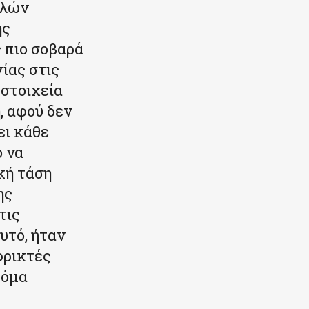
ηλών
ής
ς πιο σοβαρά
ίας στις
 στοιχεία
, αφού δεν
ει κάθε
ο να
κή τάση
ης
τις
υτό, ήταν
φρικτές
κόμα