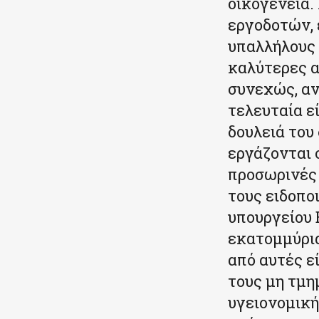
οικογένεια.
εργοδοτών, 
υπαλλήλους 
καλύτερες α
συνεχώς, αν
τελευταία ε
δουλειά του
εργάζονται 
προσωρινές 
τους ειδοπο
υπουργείου 
εκατομμύρια
από αυτές ε
τους μη τμη
υγειονομική