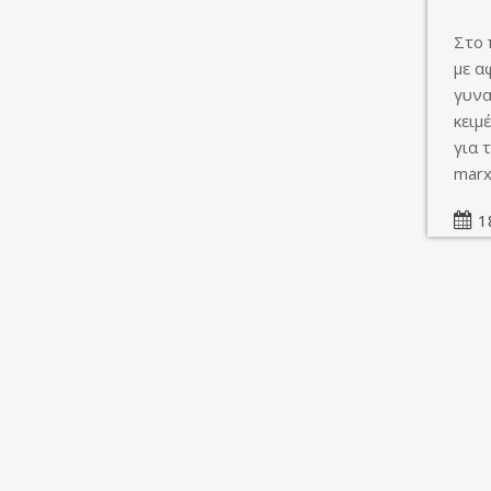
Στο 
με α
γυνα
κειμ
για 
marx
1
Κοινοποιήστε