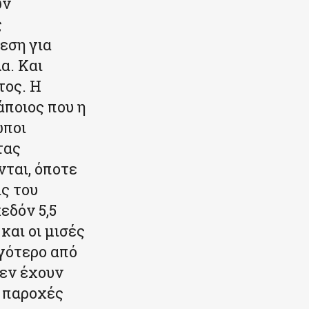
ων
ς
εση για
α. Και
τος. Η
άποιος που η
ωποι
τας
νται, όποτε
ις του
εδόν 5,5
και οι μισές
γότερο από
δεν έχουν
ι παροχές