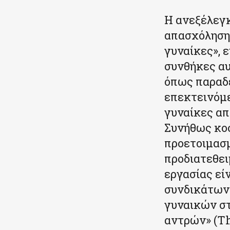
Η ανεξέλεγκ
απασχόλησης
γυναίκες», ε
συνθήκες αυ
όπως παραδέ
επεκτεινόμε
γυναίκες απ
Συνήθως κοσ
προετοιμασμ
προδιατεθει
εργασίας εί
συνδικάτων.
γυναικών στ
αντρών» (Th