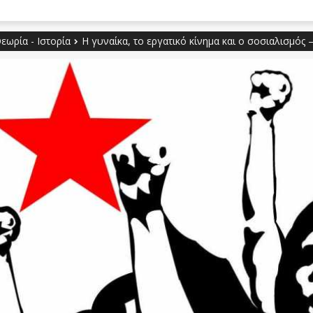
εωρία - Ιστορία
Η γυναίκα, το εργατικό κίνημα και ο σοσιαλισμός