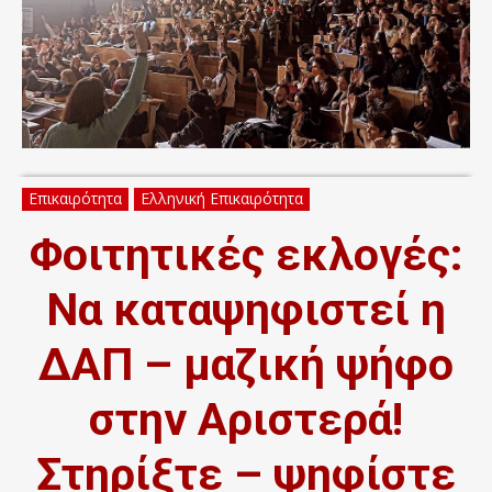
Επικαιρότητα
Ελληνική Επικαιρότητα
Φοιτητικές εκλογές:
Να καταψηφιστεί η
ΔΑΠ – μαζική ψήφο
στην Αριστερά!
Στηρίξτε – ψηφίστε