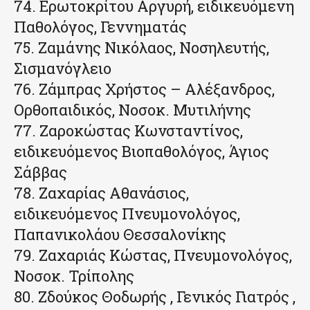
74. Ερωτοκρίτου Αργυρή, ειδικευόμενη
Παθολόγος, Γεννηματάς
75. Ζαμάνης Νικόλαος, Νοσηλευτής,
Σισμανόγλειο
76. Ζάμπρας Χρήστος – Αλέξανδρος,
Ορθοπαιδικός, Νοσοκ. Μυτιλήνης
77. Ζαροκώστας Κωνσταντίνος,
ειδικευόμενος Βιοπαθολόγος, Άγιος
Σάββας
78. Ζαχαρίας Αθανάσιος,
ειδικευόμενος Πνευμονολόγος,
Παπανικολάου Θεσσαλονίκης
79. Ζαχαριάς Κώστας, Πνευμονολόγος,
Νοσοκ. Τρίπολης
80. Ζδούκος Θοδωρής , Γενικός Γιατρός ,