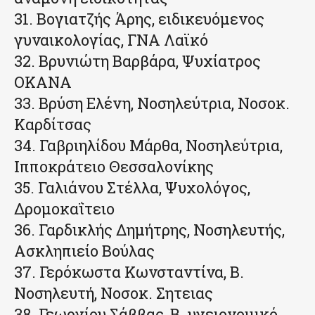
31. Βογιατζής Άρης, ειδικευόμενος
γυναικολογίας, ΓΝΑ Λαϊκό
32. Βρυνιώτη Βαρβάρα, Ψυχίατρος
ΟΚΑΝΑ
33. Βρύση Ελένη, Νοσηλεύτρια, Νοσοκ.
Καρδίτσας
34. Γαβριηλίδου Μάρθα, Νοσηλεύτρια,
Ιπποκράτειο Θεσσαλονίκης
35. Γαλιάνου Στέλλα, Ψυχολόγος,
Δρομοκαΐτειο
36. Γαρδικλής Δημήτρης, Νοσηλευτής,
Ασκληπιείο Βούλας
37. Γερόκωστα Κωνσταντίνα, Β.
Νοσηλευτή, Νοσοκ. Σητειας
38. Γεωργίου Σάββας, Β. υγειονομικό