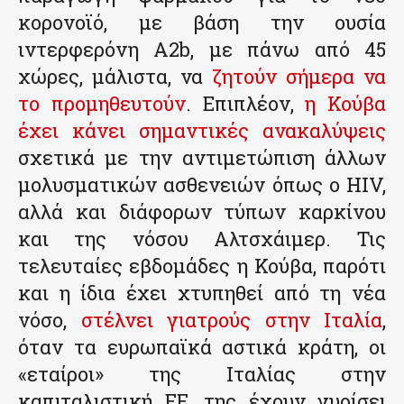
κορονοϊό, με βάση την ουσία
ιντερφερόνη Α2b, με πάνω από 45
χώρες, μάλιστα, να
ζητούν σήμερα να
το προμηθευτούν
. Επιπλέον,
η Κούβα
έχει κάνει σημαντικές ανακαλύψεις
σχετικά με την αντιμετώπιση άλλων
μολυσματικών ασθενειών όπως ο HIV,
αλλά και διάφορων τύπων καρκίνου
και της νόσου Αλτσχάιμερ. Τις
τελευταίες εβδομάδες η Κούβα, παρότι
και η ίδια έχει χτυπηθεί από τη νέα
νόσο,
στέλνει γιατρούς στην Ιταλία
,
όταν τα ευρωπαϊκά αστικά κράτη, οι
«εταίροι» της Ιταλίας στην
καπιταλιστική ΕΕ, της έχουν γυρίσει