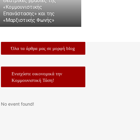
Θεατρικές βραδιές της
«Κομμουνιστικής
Επανάστασης» και της
«Μαρξιστικής Φωνής»
Όλα τα άρθρα μας σε μορφή blog
Ενισχύστε οικονομικά την
Κομμουνιστική Τάση!
No event found!