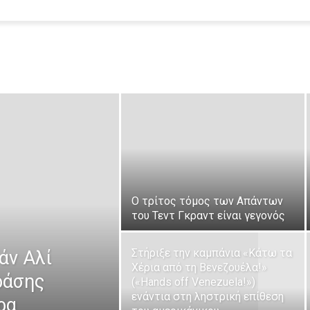
Ο τρίτος τόμος των Απάντων
του Τεντ Γκραντ είναι γεγονός
Στήριξε την καμπάνια «Κάτω τα
άν Αλί
Χέρια από τη Βενεζουέλα!»
ράσης
(«Hands off Venezuela!»)
ενάντια στη ληστρική επίθεση
ρα