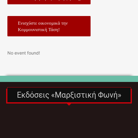
Ενισχύστε οικονομικά την
Κομμουνιστική Τάση!
No event found!
Εκδόσεις «Μαρξιστική Φωνή»