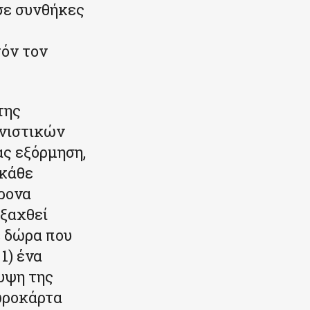
σε συνθήκες
τόν τον
της
νιστικών
ας εξόρμηση,
 κάθε
χρονα
εξαχθεί
 δώρα που
1) ένα
λυψη της
δωροκάρτα