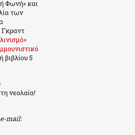
κή Φωνή» και
λία των
α
 Γκραντ
λινισμό»
μμουνιστικό
 βιβλίου 5
υ
τη νεολαία!
e-mail: