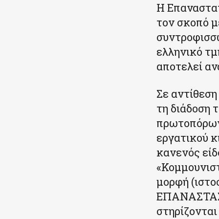
Η Επαναστατ
τον σκοπό μ
συντροφισσώ
ελληνικό τμ
αποτελεί αν
Σε αντίθεση
τη διάδοση 
πρωτοπόρων
εργατικού κ
κανενός είδ
«Κομμουνιστ
μορφή (ιστο
ΕΠΑΝΑΣΤΑ
στηρίζονται