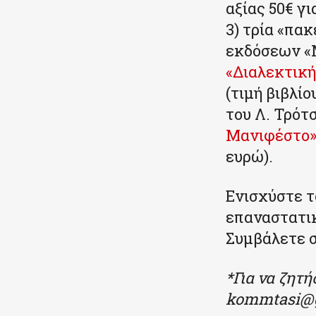
αξίας 50€ γ
3) τρία «πα
εκδόσεων «
«Διαλεκτική
(τιμή βιβλίο
του Λ. Τρότσ
Μανιφέστο
ευρώ).
Ενισχύστε τ
επαναστατικ
Συμβάλετε σ
*Για να ζητ
kommtasi@