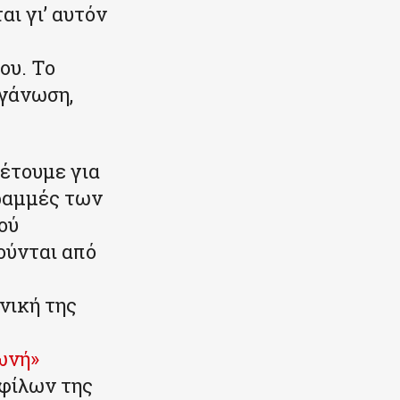
ι γι’ αυτόν
ου. Το
ργάνωση,
θέτουμε για
ραμμές των
ού
ούνται από
νική της
ωνή»
 φίλων της