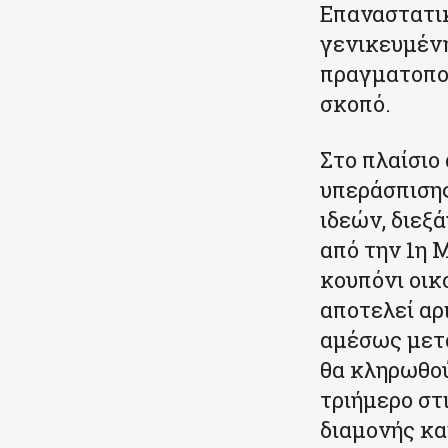
Επαναστατικ
γενικευμένη
πραγματοποι
σκοπό.
Στο πλαίσιο
υπεράσπιση
ιδεών, διεξ
από την 1η 
κουπόνι οικ
αποτελεί αρ
αμέσως μετά
θα κληρωθού
τριήμερο στ
διαμονής κα