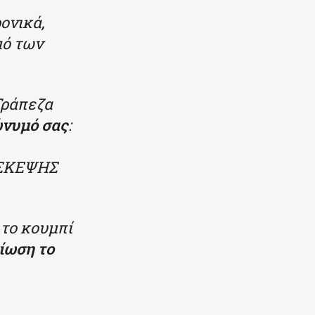
ονικά,
μό των
Τράπεζα
ώνυμό σας
:
 ΣΚΕΨΗΣ
το κουμπί
ίωση το