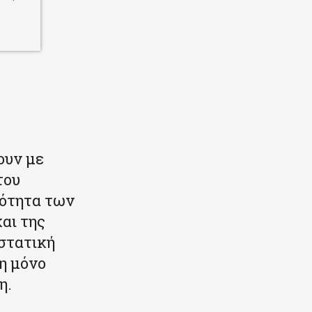
ουν με
του
ρότητα των
αι της
στατική
η μόνο
η.