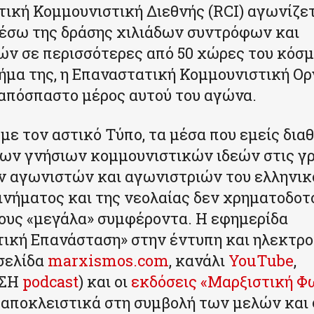
ική Κομμουνιστική Διεθνής (RCI) αγωνίζετα
έσω της δράσης χιλιάδων συντρόφων και
ν σε περισσότερες από 50 χώρες του κόσμ
ήμα της, η Επαναστατική Κομμουνιστική Ο
απόσπαστο μέρος αυτού του αγώνα.
 με τον αστικό Τύπο, τα μέσα που εμείς δια
των γνήσιων κομμουνιστικών ιδεών στις γ
 αγωνιστών και αγωνιστριών του ελληνικ
ινήματος και της νεολαίας δεν χρηματοδοτ
ους «μεγάλα» συμφέροντα. Η εφημερίδα
ική Επανάσταση» στην έντυπη και ηλεκτρο
σελίδα
marxismos.com
, κανάλι
YouTube
,
ΣΗ
podcast
) και οι
εκδόσεις «Μαρξιστική Φ
 αποκλειστικά στη συμβολή των μελών και