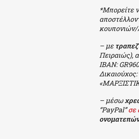
*Μπορείτε ν
αποστ
έ
λλον
κουπονιών/λ
– με
τραπεζ
Πειραιώς),
IBAN: GR96
Δικαιούχος
«ΜΑΡΞΙΣΤΙ
– μέσω
χρε
“PayPal”
σε 
ονοματεπών