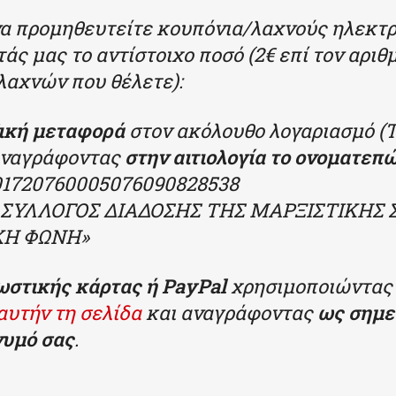
α προμηθευτείτε κουπόνια/λαχνούς ηλεκτρ
τ
άς
μας το αντ
ίσ
τοιχο ποσ
ό
(2€ επί τον αριθ
αχνών που θέλετε):
ική μεταφορά
στον ακόλουθο λογαριασμό (
 αναγράφοντας
στην αιτιολογία το ονοματεπ
01720760005076090828538
: ΣΥΛΛΟΓΟΣ ΔΙΑΔΟΣΗΣ ΤΗΣ ΜΑΡΞΙΣΤΙΚΗΣ
ΚΗ ΦΩΝΗ»
ωστικής κάρτας
ή
PayPal
χρησιμοποιώντας 
αυτήν τη σελίδα
και αναγράφοντας
ως σημε
υμό σας
.