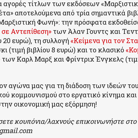
ια αγορές τίτλων των εκδόσεων «Μαρξιστι
κέτα» αποτελούμενα από τρία σημαντικά βιβ
Μαρξιστική Φωνή»: την πρόσφατα εκδοθείσ
 σε Αντεπίθεση»
των Άλαν Γουντς και Τεντ
υ 20 ευρώ), τη συλλογή
«Κείμενα για τον Στα
κι (τιμή βιβλίου 8 ευρώ) και το κλασικό
«Κο
»
των Καρλ Μαρξ και Φρίντριχ Ένγκελς (τιμή
ον αγώνα μας για τη διάδοση των ιδεών το
ού κομμουνισμού στο εργατικό κίνημα και 
την οικονομική μας εξόρμηση!
ήσετε κουπόνια/λαχνούς επικοινωνήστε στο 
gmail.com