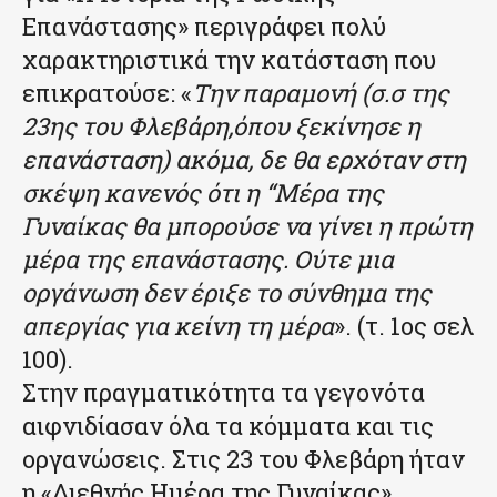
Επανάστασης» περιγράφει πολύ
χαρακτηριστικά την κατάσταση που
επικρατούσε: «
Την παραμονή (σ.σ της
23ης του Φλεβάρη,όπου ξεκίνησε η
επανάσταση) ακόμα, δε θα ερχόταν στη
σκέψη κανενός ότι η “Μέρα της
Γυναίκας θα μπορούσε να γίνει η πρώτη
μέρα της επανάστασης. Ούτε μια
οργάνωση δεν έριξε το σύνθημα της
απεργίας για κείνη τη μέρα
». (τ. 1ος σελ
100).
Στην πραγματικότητα τα γεγονότα
αιφνιδίασαν όλα τα κόμματα και τις
οργανώσεις. Στις 23 του Φλεβάρη ήταν
η «Διεθνής Ημέρα της Γυναίκας»