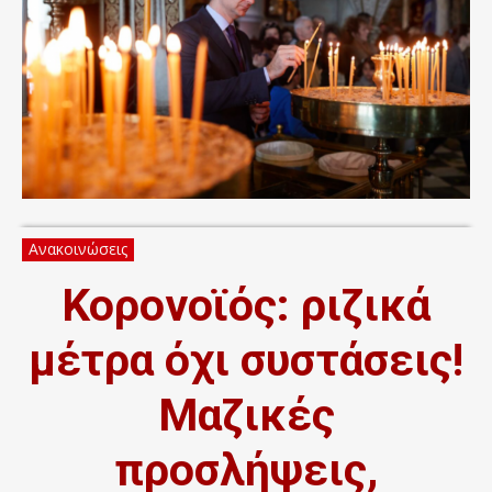
Ανακοινώσεις
Κορoνoϊός: ριζικά
μέτρα όχι συστάσεις!
Μαζικές
προσλήψεις,