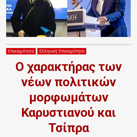
Επικαιρότητα
Ελληνική Επικαιρότητα
Ο χαρακτήρας των
νέων πολιτικών
μορφωμάτων
Καρυστιανού και
Τσίπρα