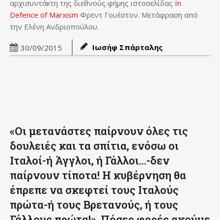
αρχισυντάκτη της διεθνούς φήμης ιστοσελίδας
In
Defence of Marxism
Φρεντ Γουέστον. Μετάφραση από
την Ελένη Ανδριοπούλου.
Ιωσήφ Σπάρταλης
30/09/2015
«Οι μετανάστες παίρνουν όλες τις
δουλειές και τα σπίτια, ενόσω οι
Ιταλοί-ή Άγγλοι, ή Γάλλοι…-δεν
παίρνουν τίποτα! Η κυβέρνηση θα
έπρεπε να σκεφτεί τους Ιταλούς
πρώτα-ή τους Βρετανούς, ή τους
Γάλλους πρώτα!». Πόσες φορές ακούμε