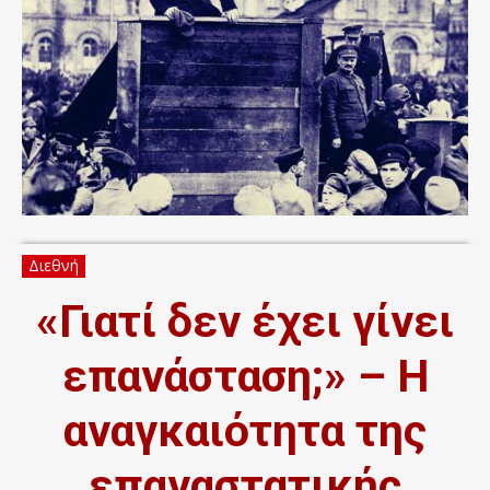
Διεθνή
«Γιατί δεν έχει γίνει
επανάσταση;» – Η
αναγκαιότητα της
επαναστατικής