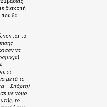
συμβάσεις
με διακοπή
 που θα
ιώνονται τα
ρησης
χισαν να
ραμικρή
ι
η: οι
να μετά το
α – Σπάρτη).
σε με νόμο
υτής, το