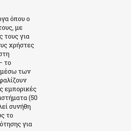
ργα όπου ο
ους, με
 τους για
ους χρήστες
στη
– το
ς μέσω των
σφαλίζουν
ς εμπορικές
αστήματα (50
λεί συνήθη
ώς το
ότησης για