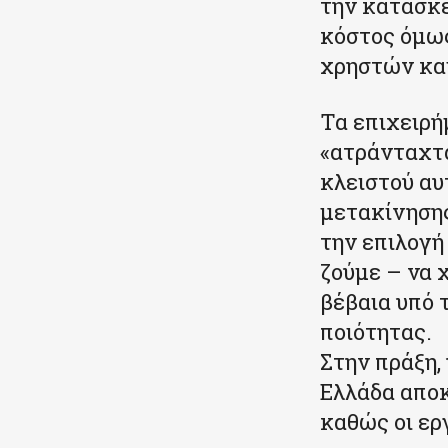
την κατασκε
κόστος όμως
χρηστών και
Τα επιχειρ
«ατράνταχτα
κλειστού αυ
μετακίνησης
την επιλογή
ζούμε – να 
βέβαια υπό 
ποιότητας.
Στην πράξη
Ελλάδα αποκ
καθώς οι ερ