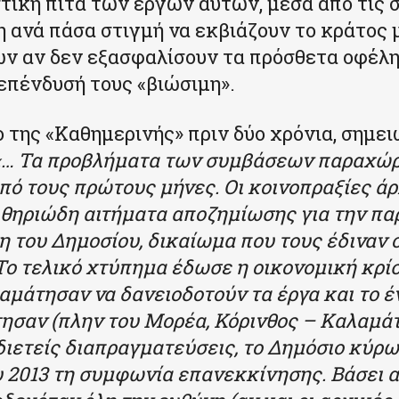
ική πίτα των έργων αυτών, μέσα από τις 
ση ανά πάσα στιγμή να εκβιάζουν το κράτος 
ν αν δεν εξασφαλίσουν τα πρόσθετα οφέλη
επένδυσή τους «βιώσιμη».
ο της «Καθημερινής» πριν δύο χρόνια, σημε
«… Τα προβλήματα των συμβάσεων παραχώ
ό τους πρώτους μήνες. Οι κοινοπραξίες άρ
θηριώδη αιτήματα αποζημίωσης για την πα
 του Δημοσίου, δικαίωμα που τους έδιναν ο
Το τελικό χτύπημα έδωσε η οικονομική κρίσ
αμάτησαν να δανειοδοτούν τα έργα και το έ
ησαν (πλην του Μορέα, Κόρινθος – Καλαμάτ
διετείς διαπραγματεύσεις, το Δημόσιο κύρω
υ 2013 τη συμφωνία επανεκκίνησης. Βάσει α