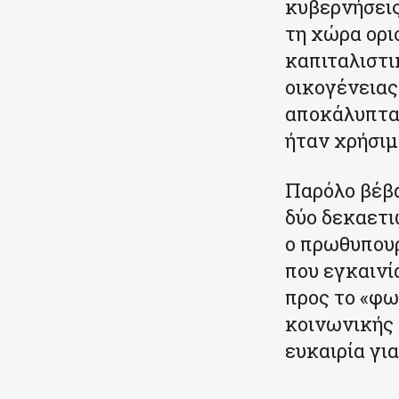
κυβερνήσεις
τη χώρα ορι
καπιταλιστι
οικογένειας
αποκάλυπταν
ήταν χρήσιμ
Παρόλο βέβ
δύο δεκαετι
ο πρωθυπουρ
που εγκαινί
προς το «φω
κοινωνικής 
ευκαιρία γι