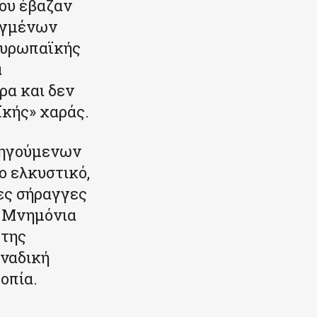
ου έβαζαν
υγμένων
ευρωπαϊκής
α
ρα και δεν
ϊκής» χαράς.
οηγούμενων
ο ελκυστικό,
ες σήραγγες
α Μνημόνια
 της
οναδική
οπία.