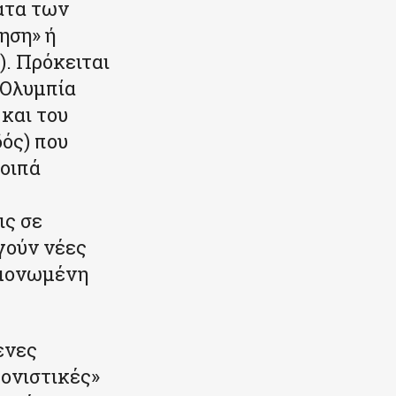
ατα των
ηση» ή
). Πρόκειται
(Ολυμπία
και του
ός) που
οιπά
ις σε
γούν νέες
ομονωμένη
ενες
ονιστικές»