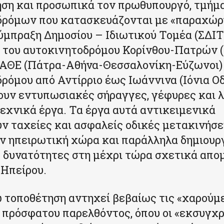
ηση και προσωπικά τον πρωθυπουργό, τμήμ
δρόμων που κατασκευάζονται με «παραχώρ
ύμπραξη Δημοσίου – Ιδιωτικού Τομέα (ΣΔΙΤ
 του αυτοκινητοδρόμου Κορίνθου-Πατρών 
ΠΑΘΕ (Πάτρα-Αθήνα-Θεσσαλονίκη-Εύζωνοι) 
ρόμου από Αντίρριο έως Ιωάννινα (Ιόνια Οδ
υν εντυπωσιακές σήραγγες, γέφυρες και λ
εχνικά έργα. Τα έργα αυτά αντικειμενικά
ν ταχείες και ασφαλείς οδικές μετακινήσε
ν ηπειρωτική χώρα και παράλληλα δημιουρ
 δυνατότητες στη μέχρι τώρα σχετικά απ
 Ηπείρου.
τοποθέτηση αντηχεί βεβαίως τις «χαρούμ
 πρόσφατου παρελθόντος, όπου οι «εκσυγχρ