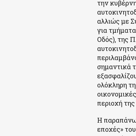
την κυβέρν
αυτοκινητο
αλλιώς με Σ
για τμήματα
Οδός), της 
αυτοκινητοδ
περιλαμβάνο
σημαντικά τ
εξασφαλίζου
ολόκληρη τη
οικονομικές
περιοχή της
Η παραπάνω 
εποχές» του