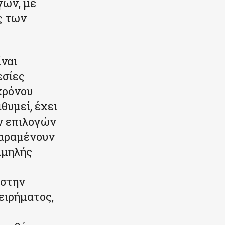
γων, με
ς των
ναι
εσίες
χρόνου
θυμεί, έχει
ν επιλογών
παραμένουν
αμηλής
 στην
ειρήματος,