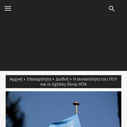
Αρχική
Επικαιρότητα
Διεθνή
Η ανικανότητα του ΠΟΥ
και οι σχέσεις Κίνας-ΗΠΑ