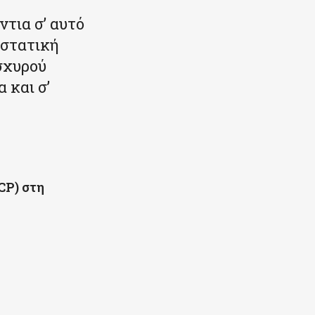
ντια σ’ αυτό
αστατική
ισχυρού
 και σ’
CP) στη