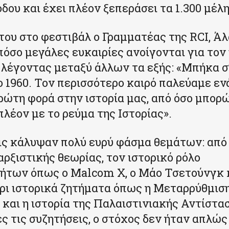
δου και έχει πλέον ξεπεράσει τα 1.300 μέλη
 του στο φεστιβάλ ο Γραμματέας της RCI, Άλ
πόσο μεγάλες ευκαιρίες ανοίγονται για τον
 λέγοντας μεταξύ άλλων τα εξής: «Μπήκα σ’
 1960. Τον περισσότερο καιρό παλεύαμε εν
πρώτη φορά στην ιστορία μας, από όσο μπορ
λέον με το ρεύμα της Ιστορίας».
ις κάλυψαν πολύ ευρύ φάσμα θεμάτων: από 
αρξιστικής θεωρίας, τον ιστορικό ρόλο
των όπως ο Malcom Χ, ο Μάο Τσετούνγκ κ
ρι ιστορικά ζητήματα όπως η Μεταρρύθμιση
και η ιστορία της Παλαιστινιακής Αντίστασ
ές τις συζητήσεις, ο στόχος δεν ήταν απλώ