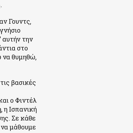
.
αν Γουντς,
 γνήσιο
 αυτήν την
άντια στο
ώ να θυμηθώ,
τις βασικές
αι ο Φιντέλ
, η Ισπανική
ης. Σε κάθε
ς να μάθουμε