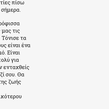
τίες πίσω
 σήμερα.
τρόφισσα
 μας τις
 Τόνισε τα
υς είναι ένα
ό. Είναι
πολύ για
ν ενταχθείς
ζί σου. Θα
της ζωής
ικότερου