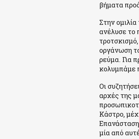
βήματα προό
Στην ομιλία
ανέλυσε το 
τροτσκισμό,
οργάνωση το
ρεύμα. Για 
κολυμπάμε π
Οι συζητήσε
αρχές της μ
προσωπικοτή
Κάστρο, μέχ
Επανάσταση 
μία από αυτ