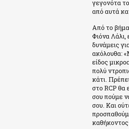
γεγονότα το
από αυτά κα
Από το βήμα
Φιόνα Λάλι,
δυνάμεις γι
ακόλουθα: «
είδος μικρο
πολύ ντροπι
κάτι. Πρέπε
στο RCP θα ε
σου πούμε ν
σου. Και ούτ
προσπαθούμε
καθήκοντος 