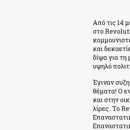
Κοινοποιήστε
Από τις 14 
στο Revolut
κομμουνιστι
και δεκαετί
δίψα για τη
υψηλό πολιτ
Έγιναν συζη
θέματα! Ο ε
και στην οι
λίρες. Το Re
Επαναστατικ
Επαναστατικ