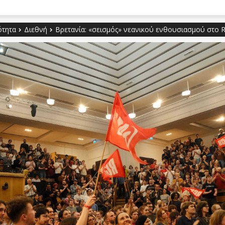
ότητα
Διεθνή
Βρετανία: «σεισμός» νεανικού ενθουσιασμού στο Re