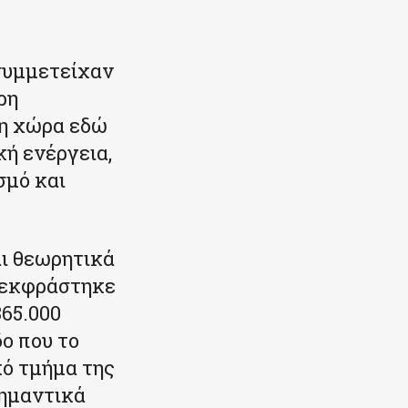
 συμμετείχαν
ρη
τη χώρα εδώ
κή ενέργεια,
σμό και
αι θεωρητικά
 εκφράστηκε
65.000
δο που το
κό τμήμα της
σημαντικά