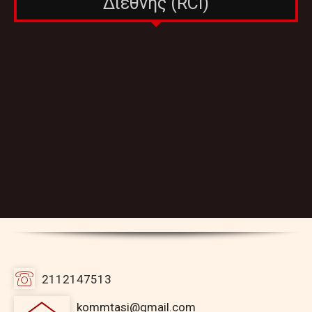
Διεθνής (RCI)
2112147513
kommtasi@gmail.com