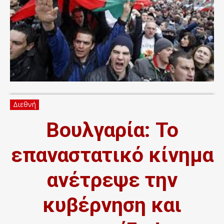
Διεθνή
Βουλγαρία: Το
επαναστατικό κίνημα
ανέτρεψε την
κυβέρνηση και