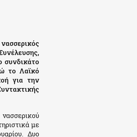
 νασσερικός
υνέλευσης,
ο συνδικάτο
νώ το Λαϊκό
κοή για την
υντακτικής
 νασσερικού
τηριστικά με
υαρίου. Δυο