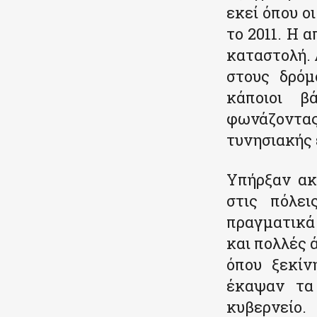
εκεί όπου ο
το 2011. Η 
καταστολή. 
στους δρόμ
κάποιοι β
φωνάζοντας
τυνησιακής
Υπήρξαν ακ
στις πόλει
πραγματικά 
και πολλές ά
όπου ξεκίν
έκαψαν τα
κυβερνείο