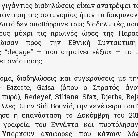
ι γιγάντιες διαδηλώσεις είχαν ανατρέψει 
απάντηση της αστυνομίας ήταν τα δακρυγόνα
Αυτό δεν αποθάρρυνε τους διαδηλωτές, πο
ους μέχρι τις πρωινές ώρες της Παρα
άδισαν προς την Εθνική Συντακτική
 “degage” – που σημαίνει «έξω» – το 
 επανάστασης.
όμα, διαδηλώσεις και συγκρούσεις με τη
ς Bizerte, Gafsa (όπου ο Στρατός άν
πυρά), Redeyef, Siliana, Sfax, Djerba, Bej
λλες. Στην Sidi Bouzid, την γενέτειρα του
ησε η επανάσταση το Δεκέμβρη του 201
 γραφεία του Εννάντα και πυρπόλησαν
. Υπάρχουν αναφορές που κάνουν λό