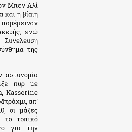
τον Μπεν Αλί
 και η βίαιη
υ παρέμειναν
σκευής, ενώ
 Συνέλευση
σύνθημα της
ν αστυνομία
οιξε πυρ με
a, Kasserine
 Μπράχμι, απ’
0, οι μάζες
 το τοπικό
γο για την