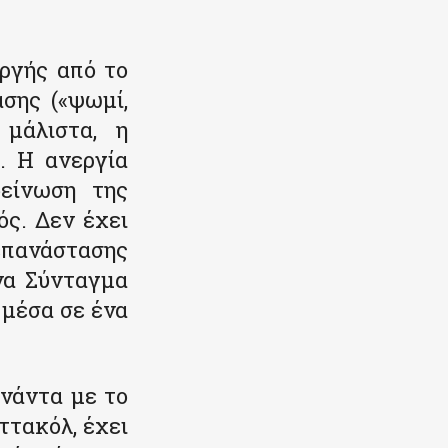
οργής από το
σης («ψωμί,
 μάλιστα, η
. Η ανεργία
δείνωση της
ς. Δεν έχει
 επανάστασης
να Σύνταγμα
 μέσα σε ένα
ννάντα με το
ττακόλ, έχει