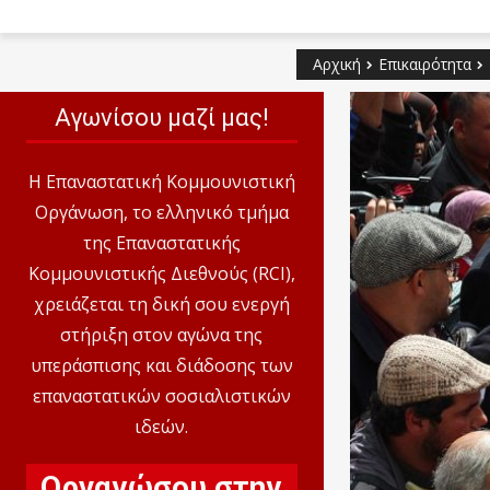
Αρχική
Επικαιρότητα
Αγωνίσου μαζί μας!
Η Επαναστατική Κομμουνιστική
Οργάνωση, το ελληνικό τμήμα
της Επαναστατικής
Κομμουνιστικής Διεθνούς (RCI),
χρειάζεται τη δική σου ενεργή
στήριξη στον αγώνα της
υπεράσπισης και διάδοσης των
επαναστατικών σοσιαλιστικών
ιδεών.
Οργανώσου στην