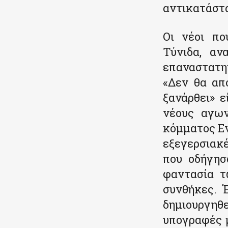
αντικατάστα
Οι νέοι πο
Τύνιδα, αν
επαναστατημ
«Δεν θα απ
ξανάρθει» 
νέους αγων
κόμματος Εν
εξεγερσιακέ
που οδήγησ
φαντασία τ
συνθήκες. 
δημιουργηθ
υπογραφές μ