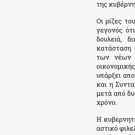
της κυβέρνη
Οι ρίζες το
γεγονός ότ
δουλειά, δ
κατάσταση 
των νέων έ
οικονομική
υπάρξει απο
και η Συντ
μετά από δυ
χρόνο.
Η κυβερνητι
αστικό φιλε