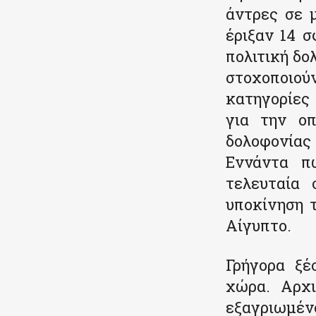
άντρες σε 
έριξαν 14 σ
πολιτική δο
στοχοποιού
κατηγορίες 
για την οπ
δολοφονίας
Εννάντα π
τελευταία 
υποκίνηση 
Αίγυπτο.
Γρήγορα ξέ
χώρα. Αρχι
εξαγριωμέν