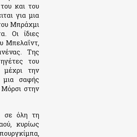
του και του
ιται για μια
 του Μπράχμι
α. Οι ίδιες
ου Μπελαΐντ,
ανένας. Της
 ηγέτες του
 μέχρι την
ι μια σαφής
 Μόρσι στην
ς σε όλη τη
αού, κυρίως
πουργκίμπα,