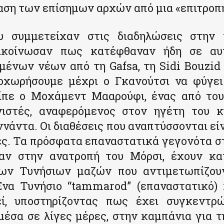
ση των επίσημων αρχών από μια «επιτροπή
υ συμμετείχαν στις διαδηλώσεις στην
ακοίνωσαν πως κατέφθαναν ήδη σε αυ
ένων νέων από τη Gafsa, τη Sidi Bouzid 
οχωρήσουμε μέχρι ο Γκανούτσι να φύγει
είπε ο Μοχάμεντ Μααρούφι, ένας από του
ιστές, αναφερόμενος στον ηγέτη του 
νάντα. Οι διαθέσεις που αναπτύσσονται εί
ς. Τα πρόσφατα επαναστατικά γεγονότα σ
αν στην ανατροπή του Μόρσι, έχουν κα
ων Τυνήσιων μαζών που αντιμετωπίζου
Ένα Τυνήσιο “tammarod” (επαναστατικό) 
εί, υποστηρίζοντας πως έχει συγκεντρώ
έσα σε λίγες μέρες, στην καμπάνια για 