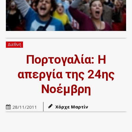
Διεθνή
Πορτογαλία: Η
απεργία της 24ης
Νοέμβρη
Χόρχε Μαρτίν
28/11/2011