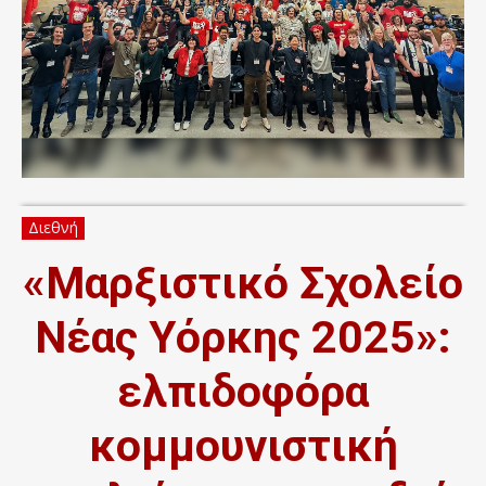
Διεθνή
«Μαρξιστικό Σχολείο
Νέας Υόρκης 2025»:
ελπιδοφόρα
κομμουνιστική