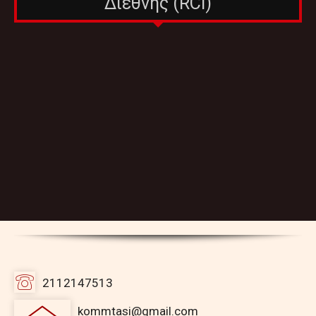
Διεθνής (RCI)
2112147513
kommtasi@gmail.com