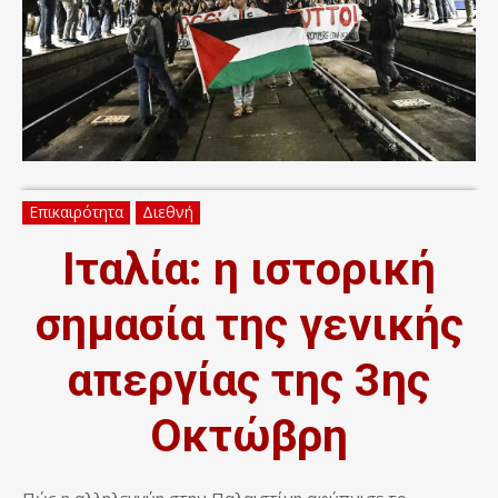
Επικαιρότητα
Διεθνή
Ιταλία: η ιστορική
σημασία της γενικής
απεργίας της 3ης
Οκτώβρη