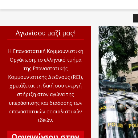
Αγωνίσου μαζί μας!
Η Επαναστατική Κομμουνιστική
Οργάνωση, το ελληνικό τμήμα
της Επαναστατικής
Κομμουνιστικής Διεθνούς (RCI),
χρειάζεται τη δική σου ενεργή
στήριξη στον αγώνα της
υπεράσπισης και διάδοσης των
επαναστατικών σοσιαλιστικών
ιδεών.
Οργανώσου στην