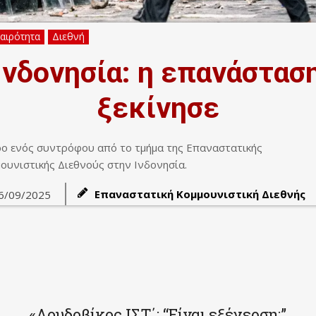
καιρότητα
Διεθνή
Ινδονησία: η επανάστασ
ξεκίνησε
ο ενός συντρόφου από το τμήμα της Επαναστατικής
ουνιστικής Διεθνούς στην Ινδονησία.
Επαναστατική Κομμουνιστική Διεθνής
6/09/2025
«Λουδοβίκος ΙΣΤ΄: “Είναι εξέγερση;”