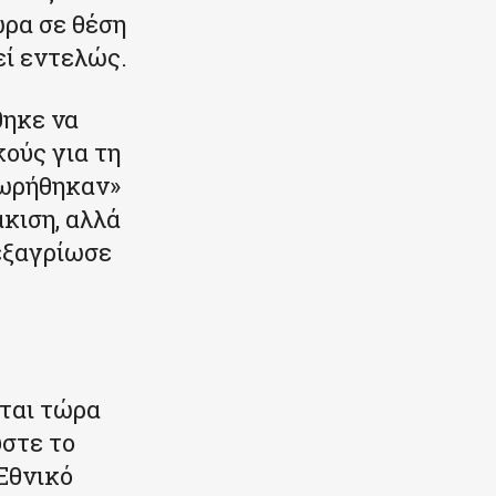
ώρα σε θέση
εί εντελώς.
θηκε να
ούς για τη
μωρήθηκαν»
κιση, αλλά
εξαγρίωσε
ται τώρα
ύστε το
 Εθνικό