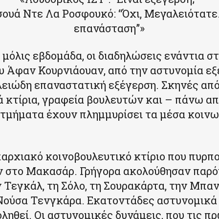
ουά Ντε Λα Ροσφουκό: “Όχι, Μεγαλειότατε.
επανάσταση”»
 μόλις εβδομάδα, οι διαδηλώσεις ενάντια σ
υ Άφαν Κουρνιάουαν, από την αστυνομία ε
λειώδη επαναστατική εξέγερση. Σκηνές απ
 κτίρια, γραφεία βουλευτών και – πάνω απ
τμήματα έχουν πλημμυρίσει τα μέσα κοιν
αρχιακό κοινοβουλευτικό κτίριο που πυρπ
ν στο Μακασάρ. Γρήγορα ακολούθησαν παρό
 Τεγκάλ, τη Σόλο, τη Σουρακάρτα, την Μπα
 Νούσα Τενγκάρα. Εκατοντάδες αστυνομικά
ληθεί. Οι αστυνομικές δυνάμεις, που τις π