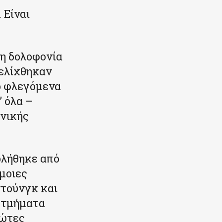
 Είναι
τη δολοφονία
ξελίχθηκαν
ό φλεγόμενα
’ όλα –
ωνικής
ολήθηκε από
μοιες
ντούνγκ και
 τμήματα
ρώτες