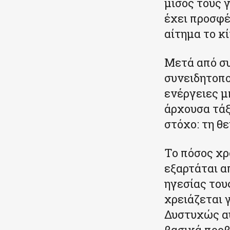
μίσος τους 
έχει προσφέ
αίτημα το κ
Μετά από συ
συνειδητοπο
ενέργειες μ
άρχουσα τάξ
στόχο: τη θ
Το πόσος χρ
εξαρτάται α
ηγεσίας του
χρειάζεται 
Δυστυχώς αυ
βασικά προβ