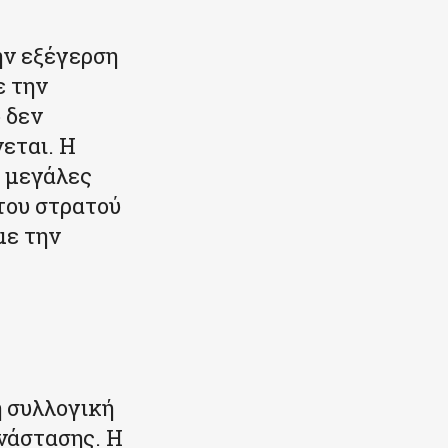
ην εξέγερση
ε την
 δεν
νεται. Η
ε μεγάλες
 του στρατού
με την
ή συλλογική
ανάστασης. Η