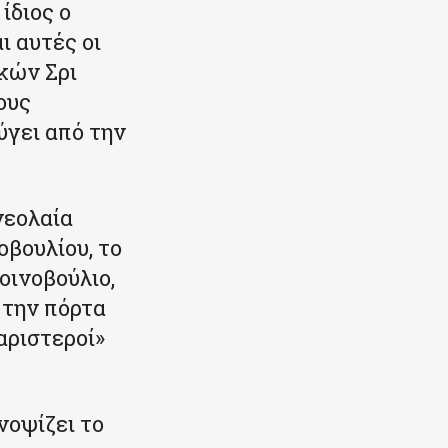
ίδιος ο
ι αυτές οι
κών Σρι
ους
ύγει από την
νεολαία
οβουλίου, το
οινοβούλιο,
 την πόρτα
αριστεροί»
νοψίζει το