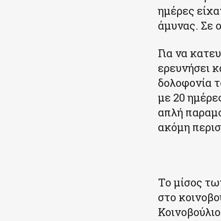
ημέρες είχα
άμυνας. Σε 
Για να κατε
ερευνήσει κ
δολοφονία τ
με 20 ημέρε
απλή παραμο
ακόμη περισ
Το μίσος τω
στο κοινοβο
Κοινοβούλιο