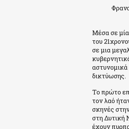
Φρανσ
Μέσα σε μία
του 21χρονο
σε μια μεγα
κυβερνητικά
αστυνομικά 
δικτύωσης.
Το πρώτο επ
τον λαό ήτα
σκηνές στην
στη Δυτική
έχουν πυρπο