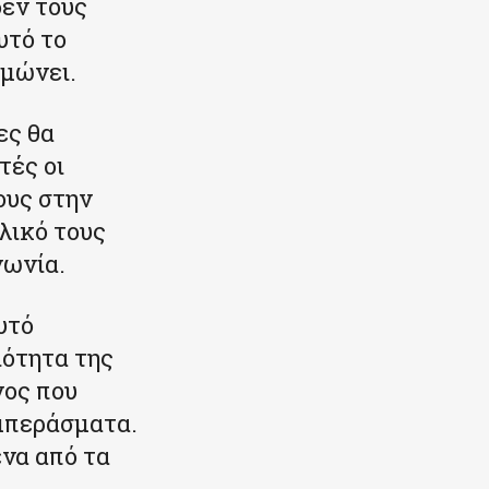
δεν τους
υτό το
αμώνει.
ες θα
τές οι
ους στην
λικό τους
νωνία.
υτό
ιότητα της
νος που
υμπεράσματα.
ένα από τα