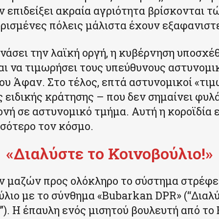
ν επιδείξει ακραία αγριότητα βρίσκονται τ
ορισμένες πόλεις μάλιστα έχουν εξαφανιστ
υνάσει την λαϊκή οργή, η κυβέρνηση υποσχέ
αι να τιμωρήσει τους υπεύθυνους αστυνομικ
ου Άφαν. Στο τέλος, επτά αστυνομικοί «τι
ς ειδικής κράτησης – που δεν σημαίνει φυλά
νή σε αστυνομικό τμήμα. Αυτή η κοροϊδία 
σότερο τον κόσμο.
«Διαλύστε το Κοινοβούλιο!»
ν μαζών προς ολόκληρο το σύστημα στρέφε
ύλιο με το σύνθημα «Bubarkan DPR» (“Διαλ
”). Η έπαυλη ενός μισητού βουλευτή από το