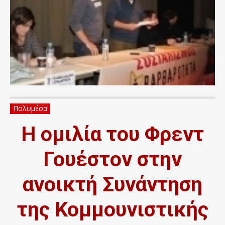
Πολυμέσα
Η ομιλία του Φρεντ
Γουέστον στην
ανοικτή Συνάντηση
της Κομμουνιστικής