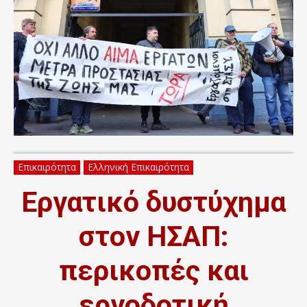
Επικαιρότητα
Ελληνική Επικαιρότητα
Εργατικό δυστύχημα
στον ΗΣΑΠ:
περικοπές και
εργοδοτική