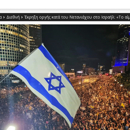
α
Διεθνή
Έκρηξη οργής κατά του Νετανιάχου στο Ισραήλ: «Το αίμ