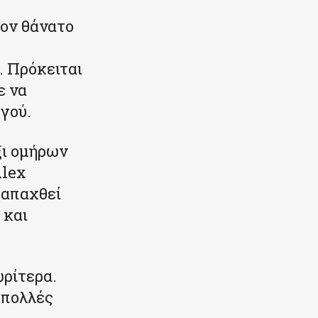
τον θάνατο
 Πρόκειται
ε να
γού.
ξι ομήρων
Alex
ν απαχθεί
 και
ωρίτερα.
 πολλές