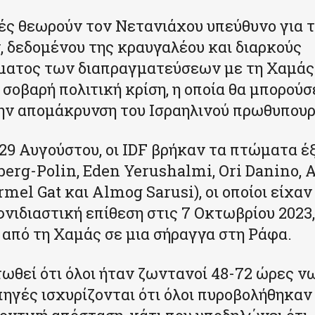
ές θεωρούν τον Νετανιάχου υπεύθυνο για 
 δεδομένου της κραυγαλέου και διαρκούς
ματος των διαπραγματεύσεων με τη Χαμάς.
 σοβαρή πολιτική κρίση, η οποία θα μπορούσ
ην απομάκρυνση του Ισραηλινού πρωθυπουρ
29 Αυγούστου, οι IDF βρήκαν τα πτώματα έ
berg-Polin, Eden Yerushalmi, Ori Danino, 
mel Gat και Almog Sarusi), οι οποίοι είχα
φνιδιαστική επίθεση στις 7 Οκτωβρίου 2023,
από τη Χαμάς σε μια σήραγγα στη Ράφα.
τωθεί ότι όλοι ήταν ζωντανοί 48-72 ώρες ν
πηγές ισχυρίζονται ότι όλοι πυροβολήθηκαν