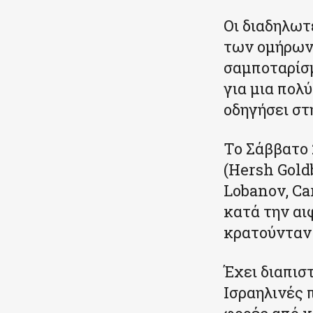
Οι διαδηλωτ
των ομήρων,
σαμποταρίσ
για μια πολύ
οδηγήσει στ
Το Σάββατο 
(Hersh Gold
Lobanov, Car
κατά την αι
κρατούνταν 
Έχει διαπισ
Ισραηλινές 