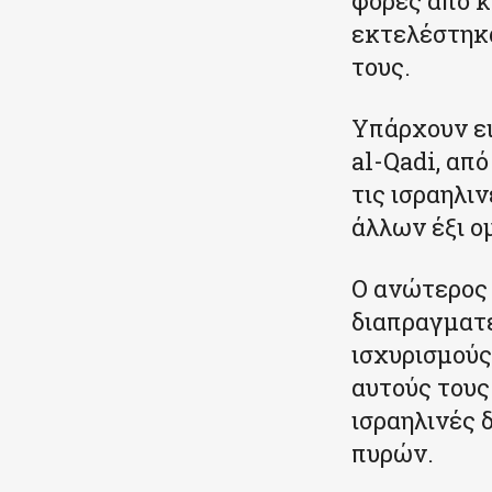
φορές από κ
εκτελέστηκα
τους.
Υπάρχουν ει
al-Qadi, απ
τις ισραηλι
άλλων έξι ο
Ο ανώτερος
διαπραγματε
ισχυρισμούς
αυτούς τους
ισραηλινές 
πυρών.