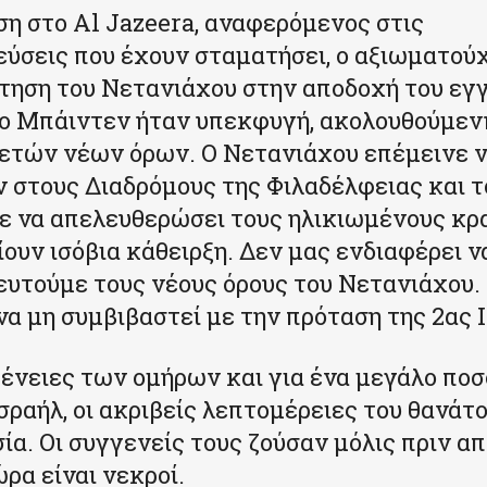
ση στο Al Jazeera, αναφερόμενος στις
ύσεις που έχουν σταματήσει, ο αξιωματού
ντηση του Νετανιάχου στην αποδοχή του εγ
ο Μπάιντεν ήταν υπεκφυγή, ακολουθούμεν
ετών νέων όρων. Ο Νετανιάχου επέμεινε 
 στους Διαδρόμους της Φιλαδέλφειας και τ
ε να απελευθερώσει τους ηλικιωμένους κ
ίουν ισόβια κάθειρξη. Δεν μας ενδιαφέρει ν
υτούμε τους νέους όρους του Νετανιάχου.
να μη συμβιβαστεί με την πρόταση της 2ας Ι
ογένειες των ομήρων και για ένα μεγάλο πο
σραήλ, οι ακριβείς λεπτομέρειες του θανάτ
ία. Οι συγγενείς τους ζούσαν μόλις πριν απ
ρα είναι νεκροί.