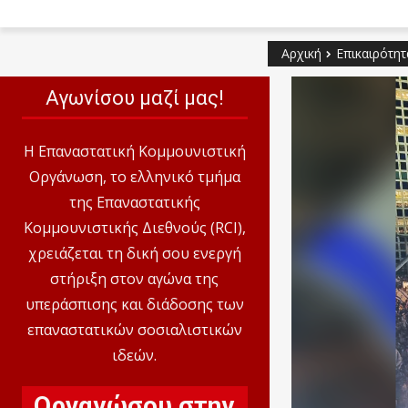
Αρχική
Επικαιρότητ
Αγωνίσου μαζί μας!
Η Επαναστατική Κομμουνιστική
Οργάνωση, το ελληνικό τμήμα
της Επαναστατικής
Κομμουνιστικής Διεθνούς (RCI),
χρειάζεται τη δική σου ενεργή
στήριξη στον αγώνα της
υπεράσπισης και διάδοσης των
επαναστατικών σοσιαλιστικών
ιδεών.
Οργανώσου στην