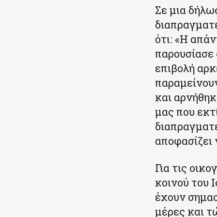
Σε μια δήλω
διαπραγματε
ότι: «Η απά
παρουσίασε 
επιβολή αρκ
παραμείνουν
και αρνήθηκ
μας που εκτ
διαπραγματε
αποφασίζει 
Για τις οικ
κοινού του Ι
έχουν σημασ
μέρες και τώ