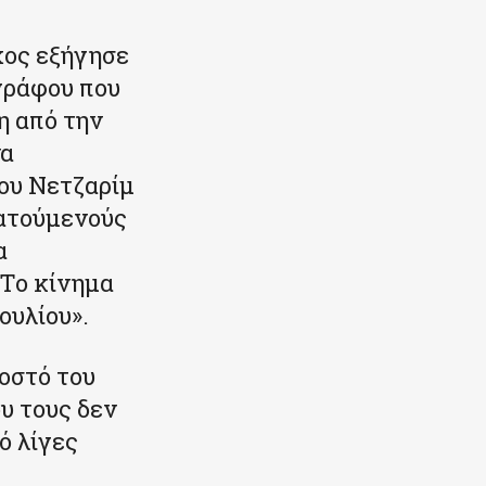
χος εξήγησε
γράφου που
η από την
να
ου Νετζαρίμ
ρατούμενούς
α
 Το κίνημα
ουλίου».
σοστό του
ου τους δεν
ό λίγες