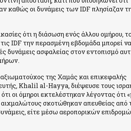
οντινή απόσταση, κάτι που υποδηλώνει ότι
ν καθώς οι δυνάμεις των IDF πλησίαζαν τ
κασίες ότι η διάσωση ενός άλλου ομήρου, τ
ό τις IDF την περασμένη εβδομάδα μπορεί ν
νές δυνάμεις ασφαλείας στον εντοπισμό αυ
μήρων.
 αξιωματούχος της Χαμάς και επικεφαλής
υτής, Khalil al-Hayya, διέψευσε τους ισρα
 ότι οι όμηροι εκτελέστηκαν λέγοντας ότι «
 αιχμαλώτους σκοτώθηκαν απευθείας από 
δυνάμεις, είτε μέσω αεροπορικών επιδρομώ