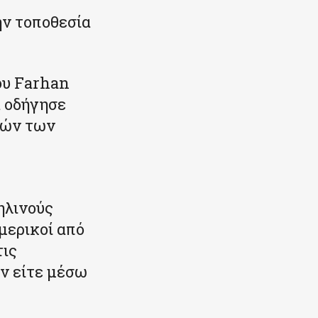
ην τοποθεσία
ου Farhan
α οδήγησε
τών των
ηλινούς
μερικοί από
τις
ν είτε μέσω