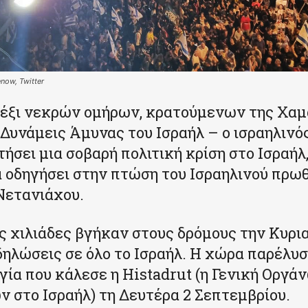
ow, Twitter
έξι νεκρών ομήρων, κρατούμενων της Χαμά
 (Δυνάμεις Άμυνας του Ισραήλ – ο ισραηλινό
ήσει μια σοβαρή πολιτική κρίση στο Ισραήλ,
 οδηγήσει στην πτώση του Ισραηλινού πρω
Νετανιάχου.
 χιλιάδες βγήκαν στους δρόμους την Κυρι
δηλώσεις σε όλο το Ισραήλ. Η χώρα παρέλυσ
γία που κάλεσε η Histadrut (η Γενική Οργά
 στο Ισραήλ) τη Δευτέρα 2 Σεπτεμβρίου.