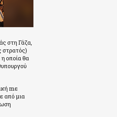
ς στη Γάζα,
ς στρατός)
 η οποία θα
θυπουργού
ακή mε
ε από μια
νωση