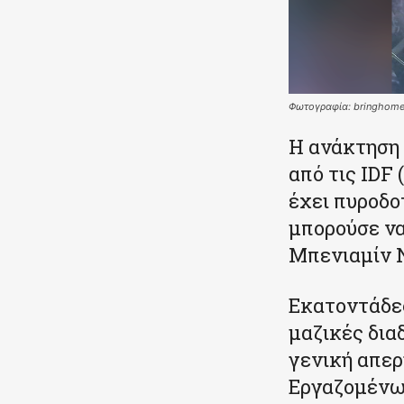
Φωτογραφία: bringhomen
Η ανάκτηση 
από τις IDF
έχει πυροδοτ
μπορούσε να
Μπενιαμίν 
Εκατοντάδες
μαζικές δια
γενική απερ
Εργαζομένων