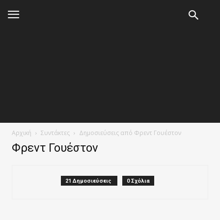
Αρχική
Συντάκτες
Δημοσιεύσεις από Φρεντ Γουέστον
Φρεντ Γουέστον
21 Δημοσιεύσεις
0 Σχόλια