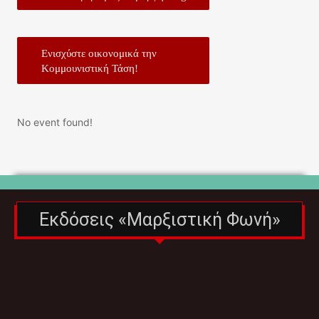
Ενισχύστε οικονομικά την
Κομμουνιστική Τάση!
No event found!
Εκδόσεις «Μαρξιστική Φωνή»