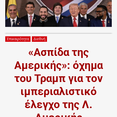
Επικαιρότητα
Διεθνή
«Ασπίδα της
Αμερικής»: όχημα
του Τραμπ για τον
ιμπεριαλιστικό
έλεγχο της Λ.