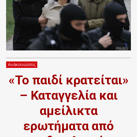
Ανακοινώσεις
«Το παιδί κρατείται»
– Καταγγελία και
αμείλικτα
ερωτήματα από