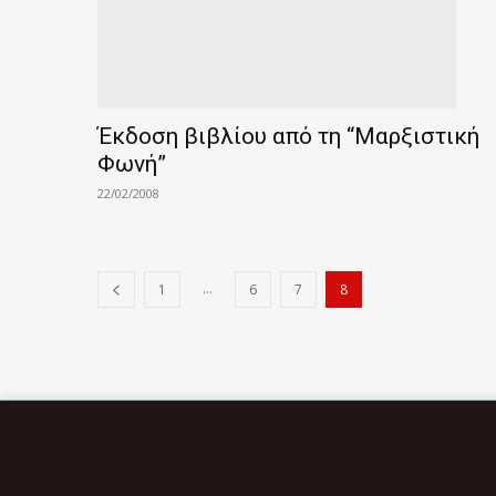
Έκδοση βιβλίου από τη “Μαρξιστική
Φωνή”
22/02/2008
...
1
6
7
8