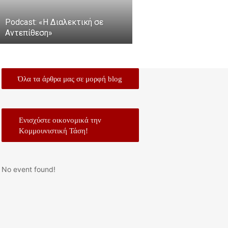
Podcast: «Η Διαλεκτική σε
Αντεπίθεση»
Όλα τα άρθρα μας σε μορφή blog
Ενισχύστε οικονομικά την
Κομμουνιστική Τάση!
No event found!